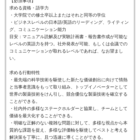
【必須事項】
求める資格・語学力
・大学院での修士卒以上またはそれと同等の学位
・ビジネスレベルの日本語/英語のリーディング、ライティン
グ、コミュニケーション能力
目安：マニュアル読解及び実験計画書・報告書作成が可能な
レベルの英語力を持つ。社外発表が可能、もしくは会議での
コミュニケーションが取れるレベルであれば、なお望まし
い。
求める行動特性
・最先端の科学技術を駆使した新たな価値創出に向けて情熱
と当事者意識をもって取り組み、トップイノベーターとして
世界の製薬技術をけん引し、競合優位な製薬技術を確立する
ことができる。
・社内外の多様なステークホルダーと協業し、チームとして
価値を最大化することができる。
・明確な正解のない複雑な問題に対して、多様な視点から本
質的な課題を捉え、多様な評価軸を駆使してベストと考える
解決策を丁寧に、且つ迅速に導くことができる。