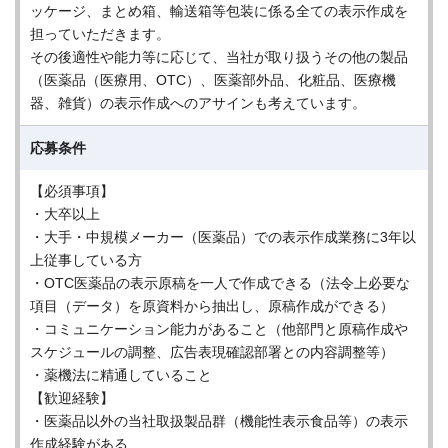
ッケージ、まとめ箱、輸送箱等包装に係る全ての表示作成を
担っていただきます。
その後適性や能力等に応じて、当社が取り扱うその他の製品
（医薬品（医療用、OTC）、医薬部外品、化粧品、医療機
器、雑貨）の表示作成へのアサインも考えています。
応募条件
【必須事項】
・大卒以上
・大手・中規模メーカー（医薬品）での表示作成業務に3年以
上従事している方
・OTC医薬品の表示原稿を一人で作成できる（法令上必要な
項目（データ）を原資料から抽出し、原稿作成ができる）
・コミュニケーション能力があること（他部門と原稿作成や
スケジュールの調整、広告表現確認部署との内容調整等）
・薬機法に精通していること
【歓迎経験】
・医薬品以外の当社取扱製品群（機能性表示食品等）の表示
作成経験がある