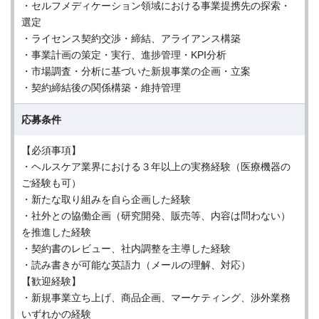
・セルフメディケーション領域における事業提携先の探索・
選定
・ライセンス契約交渉・締結、アライアンス構築
・事業計画の策定・実行、進捗管理・KPI分析
・市場調査・分析に基づいた新規事業の企画・立案
・契約締結後の関係構築・維持管理
応募条件
【必須事項】
・ヘルスケア業界における３年以上の実務経験（医療機器の
ご経験も可）
・新たな取り組みを自ら企画した経験
・社外との協働企画（研究開発、販売等、内容は問わない）
を推進した経験
・契約書のレビュー、社内調整を主導した経験
・読み書きが可能な英語力（メールの理解、対応）
【歓迎経験】
・新規事業立ち上げ、商品企画、マーケティング、渉外業務
いずれかの経験