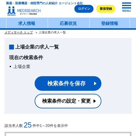
製薬・医療機器・病院専門の人材紹介 エージェント会社
ログイン
新規登録
MENU
求人情報
応募状況
登録情報
メディサーチ トップ
上場企業の求人一覧
上場企業の求人一覧
現在の検索条件
上場企業
検索条件を保存
検索条件の設定・変更
25
該当求人数
件中1～20件を表示中