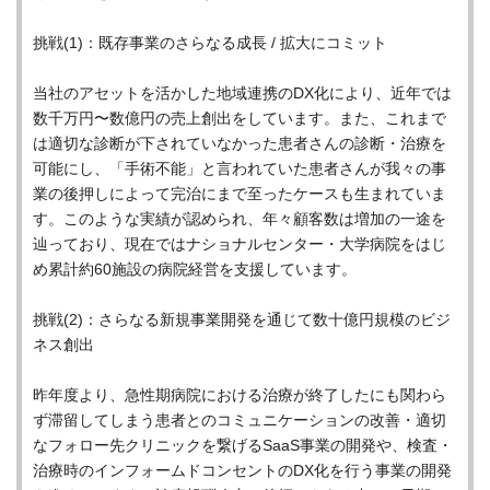
挑戦(1)：既存事業のさらなる成長 / 拡大にコミット
当社のアセットを活かした地域連携のDX化により、近年では
数千万円〜数億円の売上創出をしています。また、これまで
は適切な診断が下されていなかった患者さんの診断・治療を
可能にし、「手術不能」と言われていた患者さんが我々の事
業の後押しによって完治にまで至ったケースも生まれていま
す。このような実績が認められ、年々顧客数は増加の一途を
辿っており、現在ではナショナルセンター・大学病院をはじ
め累計約60施設の病院経営を支援しています。
挑戦(2)：さらなる新規事業開発を通じて数十億円規模のビジ
ネス創出
昨年度より、急性期病院における治療が終了したにも関わら
ず滞留してしまう患者とのコミュニケーションの改善・適切
なフォロー先クリニックを繋げるSaaS事業の開発や、検査・
治療時のインフォームドコンセントのDX化を行う事業の開発