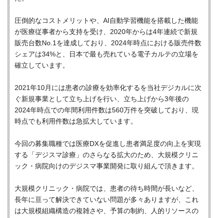
圧倒的なコストメリットや、AI自動学習機能を搭載した機能
が医療従事者から支持を受け、2020年からは4年連続で新規
販売台数No.1を達成しており、2024年時点における販売件数
シェアは34%と、日本で最も売れている電子カルテの立場を
確立しています。
2021年10月には患者の診療を効率化するを当社デジカルに次
ぐ新規事業として立ち上げを行い、立ち上げから3年後の
2024年時点での年間利用件数は560万件を突破しており、現
時点でも利用件数は急拡大しています。
今回の募集職種では医療DXを促進し患者満足度の向上を実現
する「デジスマ診療」のさらなる拡大のため、大規模クリニ
ック・病院向けのデジスマ事業開発に取り組んで頂きます。
大規模クリニック・病院では、患者の待ち時間が長いなど、
長年に亘って解決できていない問題が多々ありますが、これ
は大規模組織構造の複雑さや、予算の制約、人的リソースの