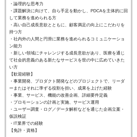
・論理的な思考力
・課題解決に向けて、自ら手足を動かし、PDCAを主体的に回
して業務を進められる方
・高い自己成長意欲とともに、顧客満足の向上にこだわりを
持つ方
・社内外の人間と円滑に業務を進められるコミュニケーショ
ン能力
・新しい領域にチャレンジする成長意欲があり、医療を通じ
て社会的意義のある新たなサービスを世の中に広めていきた
い方
【歓迎経験】
・事業開発、プロダクト開発などのプロジェクトで、リーダ
ーまたはそれに準ずる役割を担い、成果を上げた経験
・事業、サービス、機能の改善企画、詳細要件定義
・プロモーションの計画と実施、サービス運用
・ユーザー調査・ログ／データ解析などを通じた企画立案・
仮説検証
・IT業界での経験
【免許・資格】