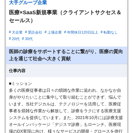
大手グループ企業
医療×SaaS新規事業（クライアントサクセス＆
セールス）
大企業
受託会社
上場企業
年間休日120日以上
転勤なし
20代
30代
医師の診療をサポートすることに繋がり、医療の質向
上を通じて社会へ大きく貢献
仕事内容
■ミッション
多くの医療従事者は日々の煩雑な作業に追われ、なかなか自
身がやりたいことに集中して取り組むことができず、悩んで
います。当社デジカルは、テクノロジーを活用して、医療従
事者を煩雑な作業から解放して、診療をラクにする医療支援
システムを提供しています。また、2021年10月には診療支援
オールインパッケージ「デジスマ診療」もローンチ。医療現
場のDX実現に向け、様々なサービスの開発・グロースを併行