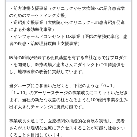
・前方連携支援事業（クリニックから大病院への紹介患者増
のためのマーケティング支援）
・逆紹介支援事業（大病院からクリニックへの患者紹介促進
による外来効率化事業）
・インフォームドコンセント DX事業（医師の業務効率化、患
者の疾患・治療理解度向上支援事業）
医師の9割が登録する会員基盤を有する当社ならではプロダク
トを開発し、医療現場／患者さんにダイレクトに価値提供を
し、地域医療の改善に貢献しています。
当グループにご参画いただくと、下記のような「0→1」
「1→10」のアーリーステージの事業成長にコミットいただき
ます。当社の新たな収益の柱となるような100億円事業を生み
出す大きなチャレンジに挑戦可能です。
事業成長を通じて、医療機関の持続的な発展を実現し、患者
さんがより適切な医療にアクセスすることが可能な社会をつ
くることを目指しています。