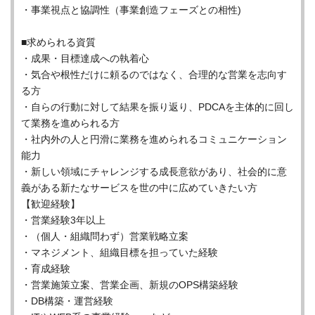
・事業視点と協調性（事業創造フェーズとの相性)
■求められる資質
・成果・目標達成への執着心
・気合や根性だけに頼るのではなく、合理的な営業を志向す
る方
・自らの行動に対して結果を振り返り、PDCAを主体的に回し
て業務を進められる方
・社内外の人と円滑に業務を進められるコミュニケーション
能力
・新しい領域にチャレンジする成長意欲があり、社会的に意
義がある新たなサービスを世の中に広めていきたい方
【歓迎経験】
・営業経験3年以上
・（個人・組織問わず）営業戦略立案
・マネジメント、組織目標を担っていた経験
・育成経験
・営業施策立案、営業企画、新規のOPS構築経験
・DB構築・運営経験