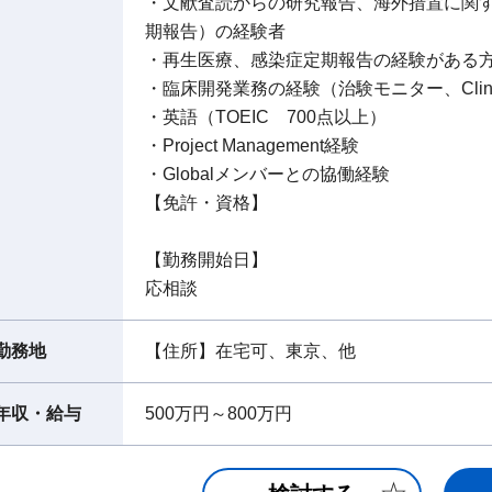
・文献査読からの研究報告、海外措置に関
期報告）の経験者
・再生医療、感染症定期報告の経験がある
・臨床開発業務の経験（治験モニター、Clinical R
・英語（TOEIC 700点以上）
・Project Management経験
・Globalメンバーとの協働経験
【免許・資格】
【勤務開始日】
応相談
勤務地
【住所】在宅可、東京、他
年収・給与
500万円～800万円