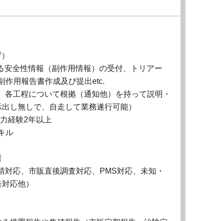
ず）
る安全性情報（副作用情報）の受付、トリアー
作用報告書作成及び提出etc.
、各工程について根拠（通知他）を持って説明・
示出し無しで、自走して業務遂行可能）
への入力経験2年以上
キル
者
請対応、市販直後調査対応、PMS対応、未知・
告対応他）