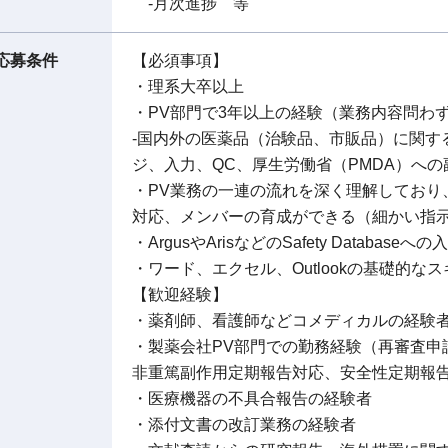
-月次進捗 等
応募条件
【必須事項】
・理系大卒以上
・PV部門で3年以上の経験（業務内容問わ
-国内外の医薬品（治験品、市販品）に関す
ジ、入力、QC、厚生労働省（PMDA）への副
・PV業務の一連の流れを深く理解しており
対応、メンバーの育成ができる（細かい指
・ArgusやArisなどのSafety Database
・ワード、エクセル、Outlookの基礎的なス
【歓迎経験】
・薬剤師、看護師などコメディカルの経験
・製薬会社PV部門での勤務経験（再審査申
非重篤副作用定期報告対応、安全性定期報
・医療機器の不具合報告の経験者
・添付文書の改訂業務の経験者