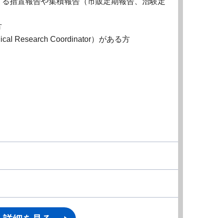
する措置報告や集積報告（市販定期報告、治験定
方
esearch Coordinator）がある方