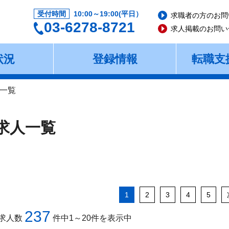
受付時間
10:00～19:00(平日）
求職者の方のお問
03-6278-8721
求人掲載のお問い
状況
登録情報
転職支
一覧
求人一覧
1
2
3
4
5
237
求人数
件中1～20件を表示中