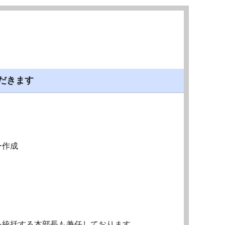
だきます
ー作成
を統括する本部長も兼任しております。