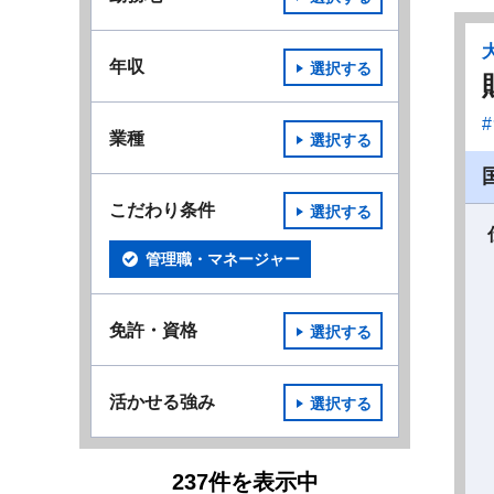
年収
選択する
業種
選択する
こだわり条件
選択する
管理職・マネージャー
免許・資格
選択する
活かせる強み
選択する
237
件
を表示中