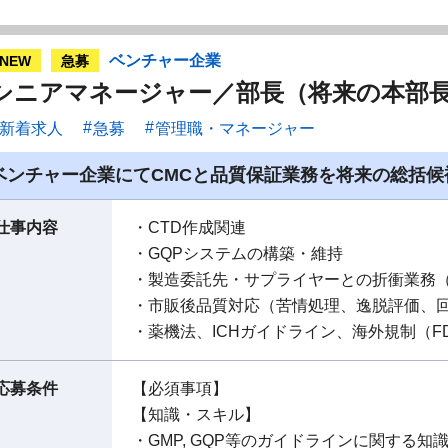
ベンチャー企業
NEW
急募
シニアマネージャー／部長（将来の本部
新着求人
急募
管理職・マネージャー
ベンチャー企業にてCMCと品質保証業務を将来の総括
仕事内容
・CTD作成関連
・GQPシステムの構築・維持
・製造委託先・サプライヤーとの折衝業務
・市販後品質対応（苦情処理、逸脱評価、回
・薬機法、ICHガイドライン、海外規制（F
応募条件
【必須事項】
【知識・スキル】
・GMP, GQP等のガイドラインに関する知