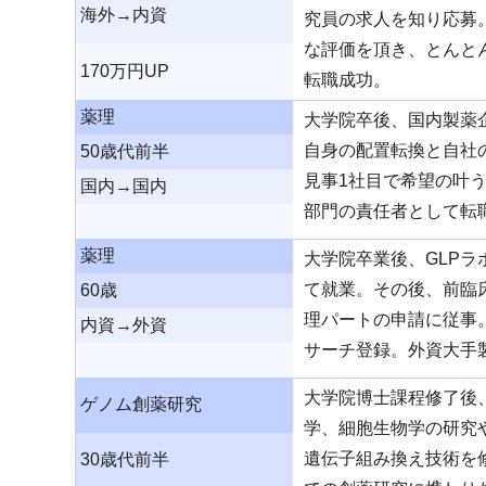
海外→内資
究員の求人を知り応募
な評価を頂き、とんと
170万円UP
転職成功。
薬理
大学院卒後、国内製薬
自身の配置転換と自社
50歳代前半
見事1社目で希望の叶
国内→国内
部門の責任者として転
薬理
大学院卒業後、GLP
て就業。その後、前臨
60歳
理パートの申請に従事
内資→外資
サーチ登録。外資大手
大学院博士課程修了後
ゲノム創薬研究
学、細胞生物学の研究
遺伝子組み換え技術を
30歳代前半