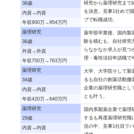
研究から薬理研究まで
36歳
を決意。見事1社めで
内資→内資
プで転職成功。
年収900万→954万円
薬理研究
薬学部卒業後、国内製
験を積むも、自社研究
36歳
らなかなか求人が見つ
外資→外資
理・毒性項目申請職で
年収750万→763万円
薬理研究
大学、大学院そして製
るも自社の創薬活動撤
34歳
企業の薬理研究職とし
内資→内資
とも叶う。
年収420万→640万円
薬理研究
国内系製薬企業で薬理
するも再度薬理研究職
29歳
況の中、見事1社目で
内資→内資