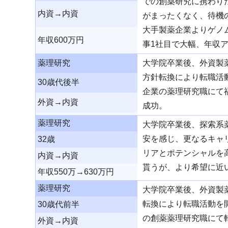
での創薬研究に携わり
内資→内資
がまったくなく、待機
大手製薬企業よりゲノ
年収600万円
事1社目で大幅、年収
薬理研究
大学院卒業後、外資製
方針転換により転職活
30歳代後半
企業の薬理研究職にて
外資→内資
成功。
薬理研究
大学院卒業後、探索系
安を感じ、更なるキャ
32歳
リアとポテンシャルを
内資→内資
貰うが、より希望に近
年収550万→630万円
薬理研究
大学院卒業後、外資製
転換により転職活動を
30歳代前半
の創薬薬理研究職にて
外資→内資