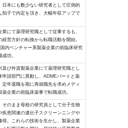
。日本にも数少ない研究者として圧倒的
ん拍子で内定を頂き、大幅年収アップで
企業にて薬理研究職として従事するも、
の経営方針の転換から転職活動を開始。
う国内ベンチャー系製薬企業の前臨床研究
職成功。
ラボ及び外資製薬企業にて薬理研究職とし
床申請部門に異動し、ADMEパートと薬
。定年退職を期に再就職先を求めメディ
製薬企業の前臨床薬事で転職成功。
、そのまま母校の研究員として分子生物
や疾患関連の遺伝子スクリーンニングや
修得。これらの技術を生かし、製薬企業