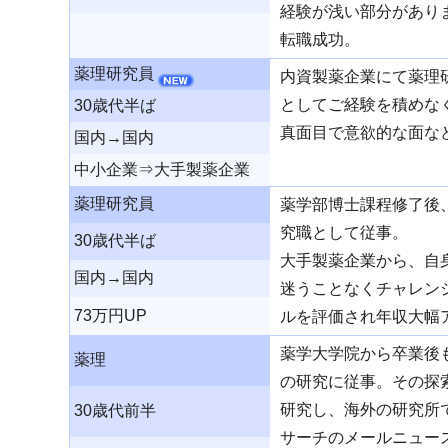
経験が浅い部分があり
転職成功。
薬理研究員
内資製薬企業にて薬理
としてご経験を積めな
30歳代半ば
真面目で意欲的な面な
国内→国内
中小企業⇒大手製薬企業
薬理研究員
薬学部博士課程修了後
究職として従事。
30歳代半ば
大手製薬企業から、自
国内→国内
迷うことなくチャレン
73万円UP
ルを評価され年収大幅
薬学大学院から卒業後
薬理
の研究に従事。その探
研究し、海外の研究所
30歳代前半
サーチのメールニュー