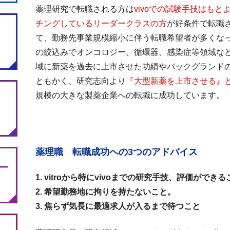
薬理研究で転職される方は
vivoでの試験手技はも
チングしているリーダークラスの方
が好条件で転職
て、勤務先事業規模縮小に伴う転職希望者が多くな
の絞込みでオンコロジー、循環器、感染症等領域な
域に新薬を過去に上市させた功績やバックグランド
ともかく、研究志向より
『大型新薬を上市させる』
規模の大きな製薬企業への転職に成功しています。
薬理職 転職成功への3つのアドバイス
ー
1. vitroから特にvivoまでの研究手技、評価ができ
2. 希望勤務地に拘りを持たないこと。
3. 焦らず気長に最適求人が入るまで待つこと