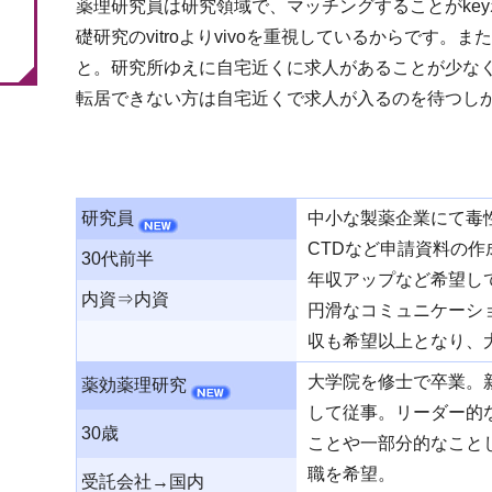
薬理研究員は研究領域で、マッチングすることがke
礎研究のvitroよりvivoを重視しているからです
と。研究所ゆえに自宅近くに求人があることが少な
転居できない方は自宅近くで求人が入るのを待つし
研究員
中小な製薬企業にて毒
CTDなど申請資料の作
30代前半
年収アップなど希望し
内資⇒内資
円滑なコミュニケーシ
収も希望以上となり、
大学院を修士で卒業。
薬効薬理研究
して従事。リーダー的
30歳
ことや一部分的なこと
職を希望。
受託会社→国内