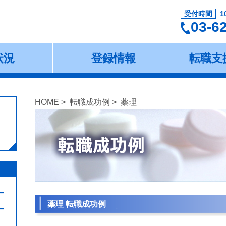
受付時間
1
03-6
状況
登録情報
転職支
HOME
>
転職成功例
> 薬理
ー
薬理 転職成功例
ー