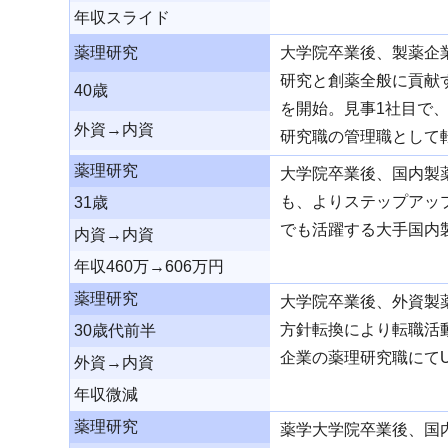
年収スライド
薬理研究
大学院卒業後、製薬企
研究と創薬全般に貢献
40歳
を開始。見事1社目で
外資→内資
研究職の管理職として
薬理研究
大学院卒業後、国内製薬
も、よりステップアッ
31歳
でも活躍する大手国内
内資→内資
年収460万→606万円
薬理研究
大学院卒業後、外資製
方針転換により転職活
30歳代前半
企業の薬理研究職にて
外資→内資
年収微減
薬理研究
薬学大学院卒業後、国