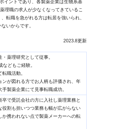
yポイントであり、各製薬企業は生物系基
。また薬理職の求人が少なくなってきているこ
く、転職を急がれる方は転居を強いられ、
かないからです。
2023.8更新
性・薬理研究として従事。
成などもご経験。
て転職活動。
ョンが図れる方でお人柄も評価され、年
大手製薬企業にて見事転職成功。
新卒で受託会社の方に入社し薬理業務と
な役割も担いつつ業務も幅が広がらない
しか携われない点で製薬メーカーへの転