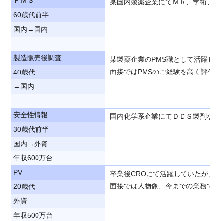
ＰＭＳ
某国内製薬企業にてＭＲ、学術、P
60歳代前半
国内→国内
製造販売後調査
某製薬企業のPMS職として活躍し
面接ではPMSのご経験を高く評価
40歳代
→国内
安全性情報
国内化学系企業にてＤＤＳ製剤など
30歳代前半
国内→外資
年収600万台
PV
卒業後CROにて活躍していたが、
面接では人物像、今までの業務でも
20歳代
外資
年収500万台