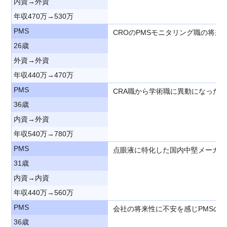
内資→外資
年収470万→530万
PMS
CROのPMSモニタリング職の将
26歳
外資→外資
年収440万→470万
PMS
CRA職から学術職に異動になった
36歳
内資→外資
年収540万→780万
PMS
点眼液に特化した国内中堅メーカー
31歳
内資→内資
年収440万→560万
PMS
会社の将来性に不安を感じPMSの
36歳