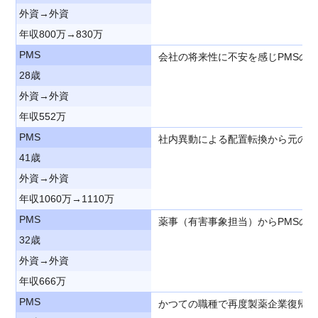
外資→外資
年収800万→830万
PMS
会社の将来性に不安を感じPMSの
28歳
外資→外資
年収552万
PMS
社内異動による配置転換から元のP
41歳
外資→外資
年収1060万→1110万
PMS
薬事（有害事象担当）からPMSの
32歳
外資→外資
年収666万
PMS
かつての職種で再度製薬企業復帰を