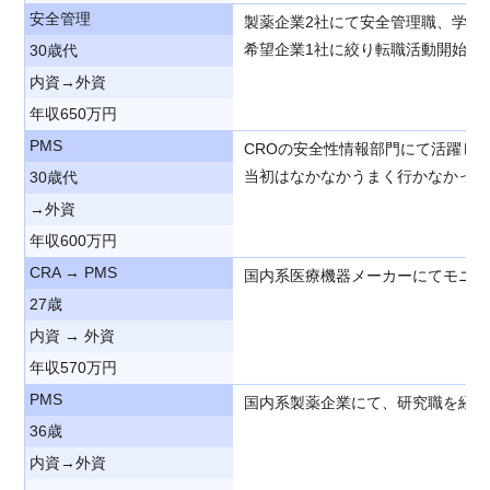
安全管理
製薬企業2社にて安全管理職、学術
希望企業1社に絞り転職活動開始。
30歳代
内資→外資
年収650万円
PMS
CROの安全性情報部門にて活躍し
当初はなかなかうまく行かなかった
30歳代
→外資
年収600万円
CRA → PMS
国内系医療機器メーカーにてモニタ
27歳
内資 → 外資
年収570万円
PMS
国内系製薬企業にて、研究職を経て
36歳
内資→外資