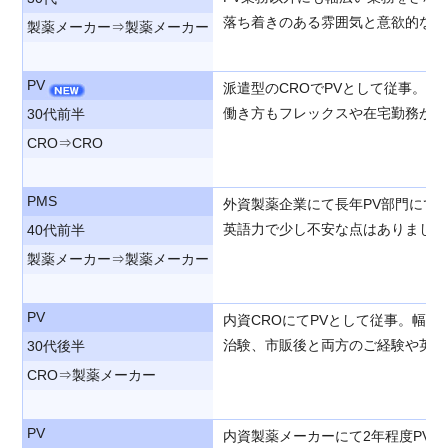
落ち着きのある雰囲気と意欲的な面
製薬メーカー⇒製薬メーカー
PV
派遣型のCROでPVとして従事。
働き方もフレックスや在宅勤務が可
30代前半
CRO⇒CRO
PMS
外資製薬企業にて長年PV部門にて
英語力で少し不安な点はありました
40代前半
製薬メーカー⇒製薬メーカー
PV
内資CROにてPVとして従事。幅
治験、市販後と両方のご経験や英語
30代後半
CRO⇒製薬メーカー
PV
内資製薬メーカーにて2年程度PV