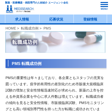
製薬・医療機器・病院専門の人材紹介 エージェント会社
MENU
求人情報
応募状況
登録情報
HOME
>
転職成功例
> PMS
PMS 転職成功例
PMSの重要性は年々ましており、各企業ともスタッフの充実を
図っています。疫学的有用性の差別化のため市販後大規模臨床
試験の増加と安全性情報迅速対応が求められ、新薬の上市を控
える外資系企業を中心に求人件数は増えています。転職成功者
の傾向を見ると安全性情報、市販後臨床試験、PMSモニタリン
グとも高い領域別専門性を持った方が転職に成功されていま