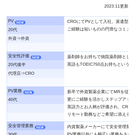
2023.11更新
PV
CROにてPVとして入社。派遣型
ご経験は短いものの円滑なコミュニ
20代
外資⇒外資
安全性評価
薬剤師をお持ちで病院薬剤師として
英語もTOEIC750点お持ちとい
20代後半
代理店⇒CRO
PV業務
新卒で外資製薬企業にてMRを従事
更にご経験を活かしステップアップ
40代
英語力とお人柄が評価され、CRO
リモート勤務などご希望に添える状
安全管理業務
内資製薬メーカーにて安全管理業務
PV業務以外にも幅広い業務をされ
30代