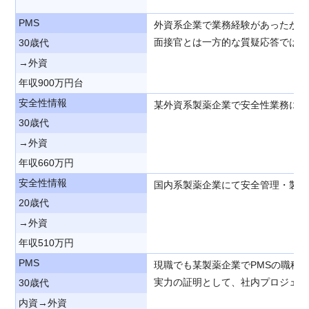
PMS
外資系企業で業務経験があったが、
面接官とは一方的な質疑応答ではな
30歳代
→外資
年収900万円台
安全性情報
某外資系製薬企業で安全性業務に従
30歳代
→外資
年収660万円
安全性情報
国内系製薬企業にて安全管理・製造
20歳代
→外資
年収510万円
PMS
現職でも某製薬企業でPMSの職種
実力の証明として、社内プロジェク
30歳代
内資→外資