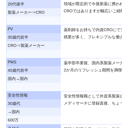
領域が限定的で今後新薬に携われる
20代後半
CROではありますが幅広いご経験
製薬メーカー⇒CRO
PV
薬剤師をお持ちで内資CROにて安
残業が多く、フレキシブルな働き方
30歳代前半
CRO⇒製薬メーカー
PMS
薬学部卒業後、国内系製薬メーカー
2か月のリフレッシュ期間を満喫後
40歳代前半
国内→国内
安全性情報
安全性情報職として外資系製薬企業
メディサーチに登録直後、ちょうど
30歳代
→国内
600万