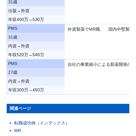
31歳
出版→外資
年収400万→530万
PMS
外資製薬でMR職、 国内中堅製薬
31歳
内資→外資
年収520万→540万
PMS
自社の事業縮小による新薬開発の取
27歳
内資→外資
年収300万→450万
関連ページ
転職成功例（インデックス）
MR