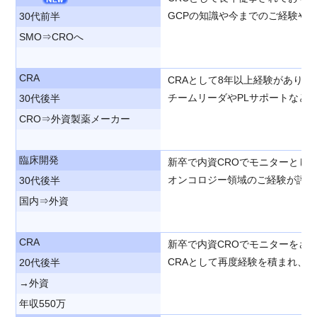
GCPの知識や今までのご経験や
30代前半
SMO⇒CROへ
CRA
CRAとして8年以上経験があり
チームリーダやPLサポートなど
30代後半
CRO⇒外資製薬メーカー
臨床開発
新卒で内資CROでモニターとし
オンコロジー領域のご経験が評価
30代後半
国内⇒外資
CRA
新卒で内資CROでモニターをさ
CRAとして再度経験を積まれ、
20代後半
→外資
年収550万