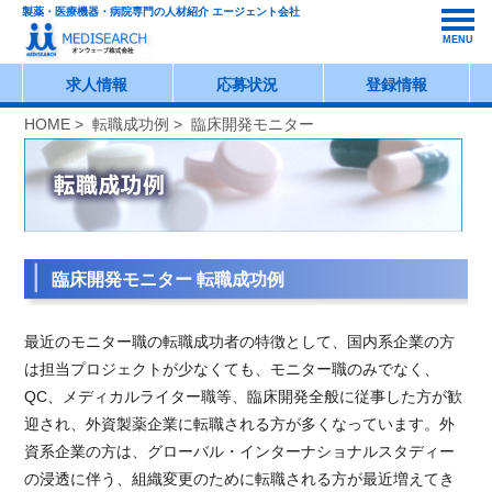
製薬・医療機器・病院専門の人材紹介 エージェント会社
MENU
求人情報
応募状況
登録情報
HOME
>
転職成功例
> 臨床開発モニター
臨床開発モニター 転職成功例
最近のモニター職の転職成功者の特徴として、国内系企業の方
は担当プロジェクトが少なくても、モニター職のみでなく、
QC、メディカルライター職等、臨床開発全般に従事した方が歓
迎され、外資製薬企業に転職される方が多くなっています。外
資系企業の方は、グローバル・インターナショナルスタディー
の浸透に伴う、組織変更のために転職される方が最近増えてき