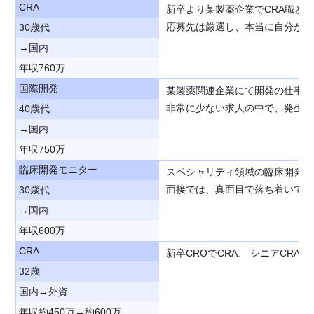
CRA
新卒より某製薬企業でCRA職と
応募先は厳選し、本当に自分が魅
30歳代
→国内
年収760万
国際開発
某製薬関連企業にて開発の仕事に
非常に少ない求人の中で、発生し
40歳代
→国内
年収750万
臨床開発モニター
スペシャリティ領域の臨床開発職
面接では、真面目で落ち着いてい
30歳代
→国内
年収600万
CRA
新卒CROでCRA、 シニアC
32歳
国内→外資
年収約450万→約600万