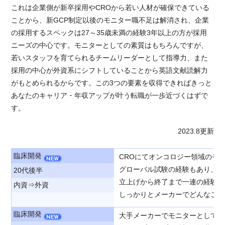
これは企業側が新卒採用やCROから若い人材が確保できている
ことから、新GCP制定以後のモニター職不足は解消され、企業
の採用するスペックは27～35歳未満の経験3年以上の方が採用
ニーズの中心です。モニターとしての素質はもちろんですが、
若いスタッフを育てられるチームリーダーとして指導力、また
採用の中心が外資系にシフトしていることから英語文献読解力
がもとめられるからです。この3つの要素を収得できればきっと
あなたのキャリア・年収アップが叶う転職が一歩近づくはずで
す。
2023.8更新
臨床開発
CROにてオンコロジー領域のモ
グローバル試験の経験もあり、英
20代後半
立上げから終了まで一連の経験が
内資⇒外資
しっかりとメーカーでどんなこと
臨床開発
大手メーカーでモニターとして従