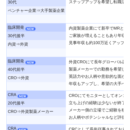
ステップアップを希望し転職活動
30代
ベンチャー企業⇒大手製薬企業
臨床開発
内資製薬企業にて新卒でMRとし
ご家族が増えることもあり年収ア
30代後半
見事年収も約100万近くアップ
内資⇒外資
臨床開発
外資CROにて長年グローバル試
製薬メーカーでの勤務を希望し転
40代前半
英語力やお人柄や意欲的な面が評
CRO⇒外資
年収もアップし、希望の大手へ転
CRA
CROにてモニターとしてオンコ
立ち上げの経験は少ないが終了ま
20代後半
メーカー側の立場でご経験を積ん
CRO⇒外資製薬メーカー
お人柄やポテンシャルなど評価さ
CRA
CRCとして長年従事されており