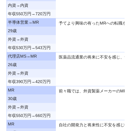
内資→内資
年収550万円→720万円
半導体営業→MR
予てより興味の有ったMRへの転職を
29歳
外資→外資
年収530万円→543万円
代理店MS→MR
医薬品流通業の将来に不安を感じ、予
26歳
外資→外資
年収390万円→420万円
MR
前々職では、外資製薬メーカーのMR
30歳
外資→外資
年収550万円→660万円
MR
自社の開発力と将来性に不安を感じ転