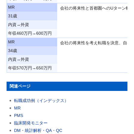
MR
会社の将来性と首都圏へのUターン転職
31歳
内資→外資
年収460万円→600万円
MR
会社の将来性を考え転職を決意、自宅
34歳
内資→外資
年収570万円→650万円
関連ページ
転職成功例（インデックス）
MR
PMS
臨床開発モニター
DM・統計解析・QA・QC