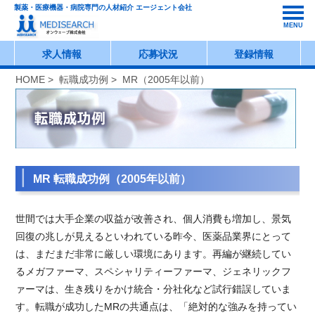
製薬・医療機器・病院専門の人材紹介 エージェント会社
MENU
求人情報
応募状況
登録情報
HOME
>
転職成功例
> MR（2005年以前）
MR 転職成功例（2005年以前）
世間では大手企業の収益が改善され、個人消費も増加し、景気
回復の兆しが見えるといわれている昨今、医薬品業界にとって
は、まだまだ非常に厳しい環境にあります。再編が継続してい
るメガファーマ、スペシャリティーファーマ、ジェネリックフ
ァーマは、生き残りをかけ統合・分社化など試行錯誤していま
す。転職が成功したMRの共通点は、「絶対的な強みを持ってい