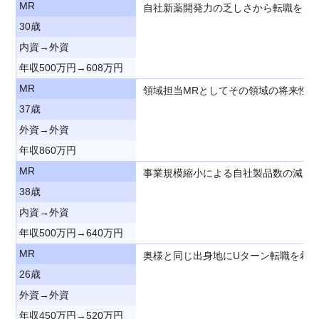
MR
自社新薬開発力の乏しさから転職を決意
30歳
内資→外資
年収500万円→608万円
MR
領域担当MRとしてその領域の将来性
37歳
外資→外資
年収860万円
MR
事業規模縮小による自社製品数の減少
38歳
内資→外資
年収500万円→640万円
MR
奥様と同じ出身地にUターン転職を希望
26歳
外資→外資
年収450万円→520万円