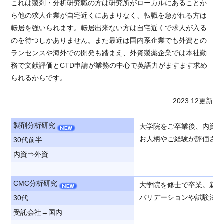
これは製剤・分析研究職の方は研究所がローカルにあることか
ら他の求人企業が自宅近くにあまりなく、転職を急がれる方は
転居を強いられます。転居出来ない方は自宅近くで求人が入る
のを待つしかありません。また最近は国内系企業でも外資との
ランセンスや海外での開発も踏まえ、外資製薬企業では本社勤
務で文献評価とCTD申請が業務の中心で英語力がますます求め
られるからです。
2023.12更新
製剤分析研究
大学院をご卒業後、内資大
お人柄やご経験が評価され
30代前半
内資⇒外資
CMC分析研究
大学院を修士で卒業。新卒
バリデーションや試験法の
30代
受託会社→国内