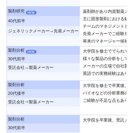
製剤研究
薬剤師があり内資製薬メー
主に固形製剤における処方
40代前半
チームのマネジメントとし
ジェネリックメーカー→先発メーカー
先発メーカーでご経験を活
将来のマネージャー候補と
製剤分析
大学院を修士ででられてか
様々な製品の分析をしてお
30代前半
メーカーの立場で自社製品
受託会社→製薬メーカー
英語での実務経験はありま
製剤分析
大学院を修士で卒業後、受
バイオなどの分析業務の経
20代後半
ご経験が不足な点もありま
受託会社⇒製薬メーカー
製剤分析
大学院を卒業後、受託メー
30代前半