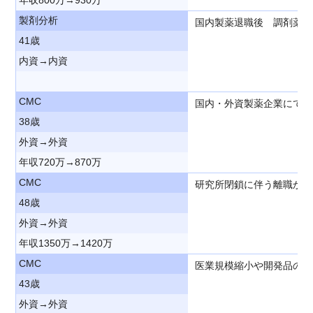
製剤分析
国内製薬退職後 調剤薬局
41歳
内資→内資
CMC
国内・外資製薬企業にて製
38歳
外資→外資
年収720万→870万
CMC
研究所閉鎖に伴う離職から
48歳
外資→外資
年収1350万→1420万
CMC
医業規模縮小や開発品の乏
43歳
外資→外資