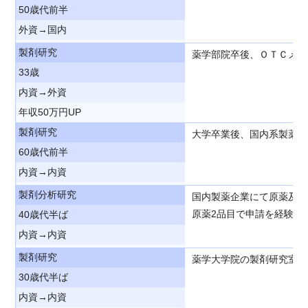
50歳代前半
外資→国内
製剤研究
薬学部院卒後、ＯＴＣメー
33歳
内資→外資
年収50万円UP
製剤研究
大学卒業後、国内系製薬企
60歳代前半
内資→内資
製剤分析研究
国内製薬企業にて原薬及び
原薬2品目で申請を経験し
40歳代半ば
内資→内資
製剤研究
薬学大学院の製剤研究室卒
30歳代半ば
内資→内資