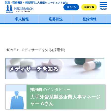
製薬・医療機器・病院専門の人材紹介 エージェント会社
ログイン
新規登録
MENU
求人情報
応募状況
登録情報
HOME
> メディサーチを知る(採用側）
採用側
のインタビュー
大手外資系製薬企業人事マネージ
ャー Aさん