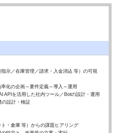
指示／在庫管理／請求・入金消込 等）の可視
・効率化の企画～要件定義～導入～運用
生成AI・AI APIを活用した社内ツール／Botの設計・運用
連携の設計・検証
ト・倉庫 等）からの課題ヒアリング
因の特定と、改善策の立案・実行