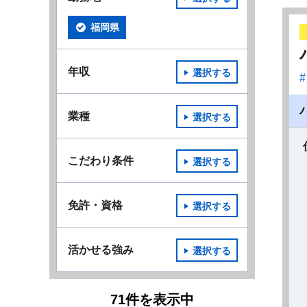
福岡県
年収
選択する
業種
選択する
こだわり条件
選択する
免許・資格
選択する
活かせる強み
選択する
71
件
を表示中