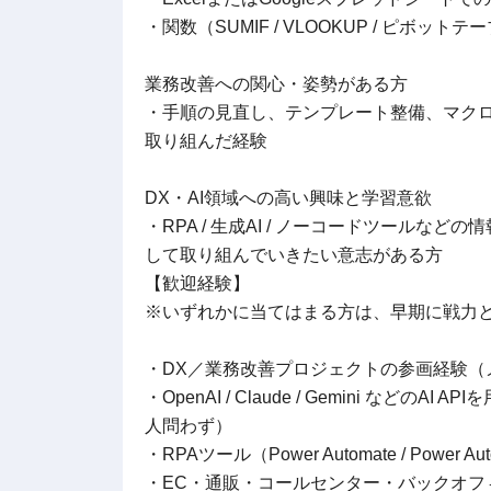
・関数（SUMIF / VLOOKUP / ピボ
業務改善への関心・姿勢がある方
・手順の見直し、テンプレート整備、マク
取り組んだ経験
DX・AI領域への高い興味と学習意欲
・RPA / 生成AI / ノーコードツール
して取り組んでいきたい意志がある方
【歓迎経験】
※いずれかに当てはまる方は、早期に戦力
・DX／業務改善プロジェクトの参画経験（
・OpenAI / Claude / Gemini な
人問わず）
・RPAツール（Power Automate / Power Au
・EC・通販・コールセンター・バックオフ