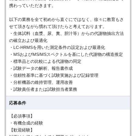
携わっていただきます。
以下の業務を全て初めから直ぐにではなく、徐々に教育もさ
せて頂きながら慣れて頂けたらと考えております。
・生体試料（血漿、尿、糞、胆汁等）からの代謝物抽出方法
の確立および最適化
・LC-HRMSを用いた測定条件の設定および最適化
・MSおよびMS/MSスペクトルを基にした代謝物の構造推定
・標準品との比較による代謝物の同定
・試験データの解析、報告書作成
・信頼性基準に基づく試験実施および記録管理
・分析機器の維持管理、運用改善
・試験責任者または試験担当者業務
応募条件
【必須事項】
・有機合成の経験
【歓迎経験】