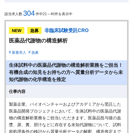
304
該当求人数
件中21～40件を表示中
非臨床試験受託CRO
NEW
急募
医薬品代謝物の構造解析
新着求人
急募
生体試料中の医薬品代謝物の構造解析業務をご担当！
有機合成の知見をお持ちの方へ質量分析データから未
知代謝物の化学構造を推定
仕事内容
製薬企業、バイオベンチャーおよびアカデミアから受託した
医薬品開発プロジェクトにおいて、生体試料中の医薬品代謝
物の構造解析業務をご担当いただきます。医薬品投与後の血
漿、尿、糞、胆汁などに存在する未知代謝物について、試料
前処理条件の検討から質量分析データの解釈、構造推定まで