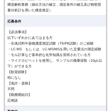
構造解析業務（抽出方法の確立，測定条件の確立及び精密質
量分析計を用いた構造推定）
応募条件
【必須事項】
以下いずれかにあてはまる方
・生体試料中薬物濃度測定試験（TK/PK試験）のご経験
・LC-MS もしくは LC-MS/MSを用いた定量法の測定経験
・モル計算など基本的な化学知識を習得されている方
・マイクロピペットを使用し、サンプルの微量採取（10μL以
下）ができる方
【歓迎経験】
特になし
【免許・資格】
不問
【勤務開始日】
応相談