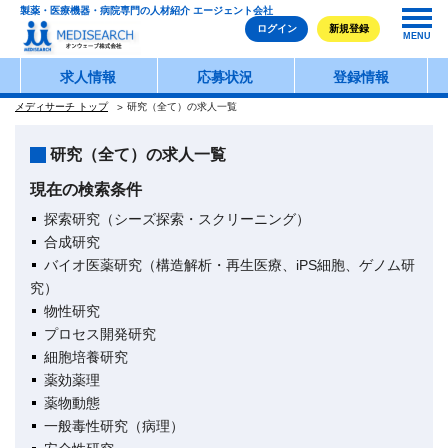
製薬・医療機器・病院専門の人材紹介 エージェント会社
ログイン
新規登録
MENU
求人情報
応募状況
登録情報
メディサーチ トップ
研究（全て）の求人一覧
研究（全て）の求人一覧
現在の検索条件
探索研究（シーズ探索・スクリーニング）
合成研究
バイオ医薬研究（構造解析・再生医療、iPS細胞、ゲノム研
究）
物性研究
プロセス開発研究
細胞培養研究
薬効薬理
薬物動態
一般毒性研究（病理）