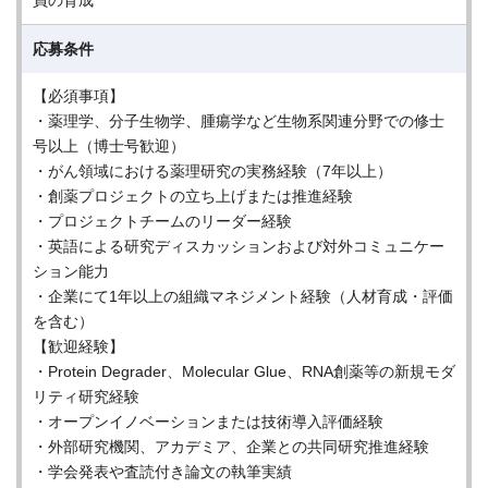
員の育成
応募条件
【必須事項】
・薬理学、分子生物学、腫瘍学など生物系関連分野での修士
号以上（博士号歓迎）
・がん領域における薬理研究の実務経験（7年以上）
・創薬プロジェクトの立ち上げまたは推進経験
・プロジェクトチームのリーダー経験
・英語による研究ディスカッションおよび対外コミュニケー
ション能力
・企業にて1年以上の組織マネジメント経験（人材育成・評価
を含む）
【歓迎経験】
・Protein Degrader、Molecular Glue、RNA創薬等の新規モダ
リティ研究経験
・オープンイノベーションまたは技術導入評価経験
・外部研究機関、アカデミア、企業との共同研究推進経験
・学会発表や査読付き論文の執筆実績