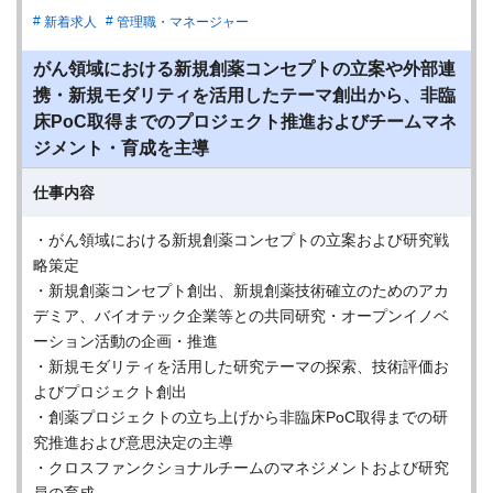
新着求人
管理職・マネージャー
がん領域における新規創薬コンセプトの立案や外部連
携・新規モダリティを活用したテーマ創出から、非臨
床PoC取得までのプロジェクト推進およびチームマネ
ジメント・育成を主導
仕事内容
・がん領域における新規創薬コンセプトの立案および研究戦
略策定
・新規創薬コンセプト創出、新規創薬技術確立のためのアカ
デミア、バイオテック企業等との共同研究・オープンイノベ
ーション活動の企画・推進
・新規モダリティを活用した研究テーマの探索、技術評価お
よびプロジェクト創出
・創薬プロジェクトの立ち上げから非臨床PoC取得までの研
究推進および意思決定の主導
・クロスファンクショナルチームのマネジメントおよび研究