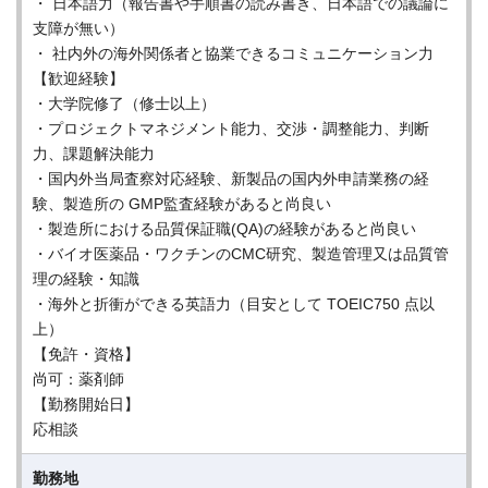
・ 日本語力（報告書や手順書の読み書き、日本語での議論に
支障が無い）
・ 社内外の海外関係者と協業できるコミュニケーション力
【歓迎経験】
・大学院修了（修士以上）
・プロジェクトマネジメント能力、交渉・調整能力、判断
力、課題解決能力
・国内外当局査察対応経験、新製品の国内外申請業務の経
験、製造所の GMP監査経験があると尚良い
・製造所における品質保証職(QA)の経験があると尚良い
・バイオ医薬品・ワクチンのCMC研究、製造管理又は品質管
理の経験・知識
・海外と折衝ができる英語力（目安として TOEIC750 点以
上）
【免許・資格】
尚可：薬剤師
【勤務開始日】
応相談
勤務地