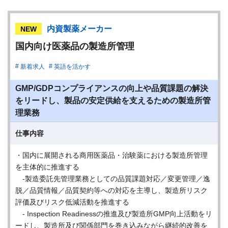
内資製薬メーカー
NEW
国内向け医薬品の製造所管理
新着求人
英語を活かす
GMP/GDPコンプライアンスの向上や品質課題の解決
をリードし、製品の安定供給を支えるための製造所管
理業務
仕事内容
・国内に展開される商用医薬品・治験薬における製造所管理
を主体的に推進する
-製造委託先管理業務としての品質課題対応／変更管理／逸
脱／品質情報／品質契約等への対応を主導し、製造所リスク
評価及びリスク低減活動を推進する
- Inspection Readinessの推進及び製造所GMP向上活動をリ
ードし、製造所及び関係部門を巻き込みながら継続的改善を