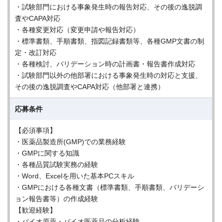
・試験部門における事象発生時の報告対応、その後の逸脱調
査やCAPA対応
・各種変更対応（変更申請や報告対応）
・標準書類、手順書類、指図記録書類等、各種GMP文書の制
定・改訂対応
・各種検討、バリデーション時の計画書・報告書作成対応
・試験部門以外の他部署における事象発生時の対応と支援、
その後の逸脱調査やCAPA対応（他部署と連携）
応募条件
【必須事項】
・医薬品製造所(GMP)での業務経験
・GMPに関する知識
・各種品質試験実務の経験
・Word、Excelを用いた基本PCスキル
・GMPにおける各種文書（標準書類、手順書類、バリデーシ
ョン報告書等）の作成経験
【歓迎経験】
・バイオ原薬・バイオ医薬品の分析経験