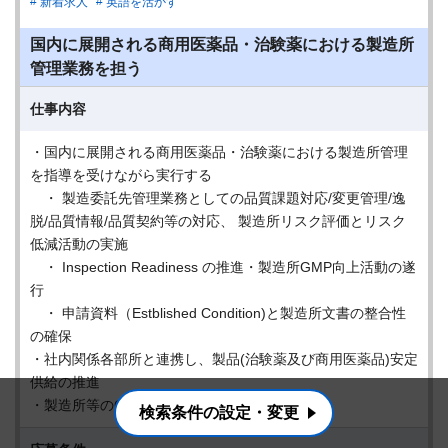
新着求人
英語を活かす
国内に展開される商用医薬品・治験薬における製造所
管理業務を担う
仕事内容
・国内に展開される商用医薬品・治験薬における製造所管理
を指導を受けながら実行する
・ 製造委託先管理業務としての品質課題対応/変更管理/逸
脱/品質情報/品質契約等の対応、 製造所リスク評価とリスク
低減活動の実施
・ Inspection Readiness の推進・製造所GMP向上活動の遂
行
・ 申請資料（Estblished Condition)と製造所文書の整合性
の確保
・社内関係各部所と連携し、製品(治験薬及び商用医薬品)安定
供給の推進
・製造所等のGMP/GDP監査
検索条件の設定・変更