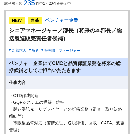
235
該当求人数
件中1～20件を表示中
ベンチャー企業
NEW
急募
シニアマネージャー／部長（将来の本部長／総
括製造販売責任者候補）
新着求人
急募
管理職・マネージャー
ベンチャー企業にてCMCと品質保証業務を将来の総
括候補としてご担当いただきます
仕事内容
・CTD作成関連
・GQPシステムの構築・維持
・製造委託先・サプライヤーとの折衝業務（監査・取り決め
締結等）
・市販後品質対応（苦情処理、逸脱評価、回収、CAPA、変更
管理）