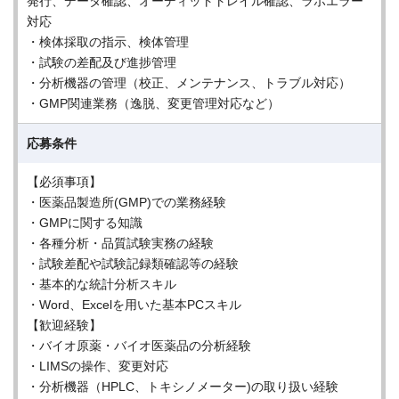
発行、データ確認、オーディットトレイル確認、ラボエラー
対応
・検体採取の指示、検体管理
・試験の差配及び進捗管理
・分析機器の管理（校正、メンテナンス、トラブル対応）
・GMP関連業務（逸脱、変更管理対応など）
応募条件
【必須事項】
・医薬品製造所(GMP)での業務経験
・GMPに関する知識
・各種分析・品質試験実務の経験
・試験差配や試験記録類確認等の経験
・基本的な統計分析スキル
・Word、Excelを用いた基本PCスキル
【歓迎経験】
・バイオ原薬・バイオ医薬品の分析経験
・LIMSの操作、変更対応
・分析機器（HPLC、トキシノメーター)の取り扱い経験