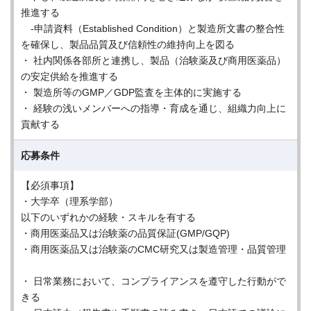
推進する
-申請資料（Established Condition）と製造所文書の整合性
を確保し、製品品質及び信頼性の維持向上を図る
・ 社内関係各部所と連携し、製品（治験薬及び商用医薬品）
の安定供給を推進する
・ 製造所等のGMP／GDP監査を主体的に実施する
・ 経験の浅いメンバーへの指導・育成を通じ、組織力向上に
貢献する
応募条件
【必須事項】
・大学卒（理系学部）
以下のいずれかの経験・スキルを有する
・商用医薬品又は治験薬の品質保証(GMP/GQP)
・商用医薬品又は治験薬のCMC研究又は製造管理・品質管理
・ 日常業務において、コンプライアンスを遵守した行動がで
きる