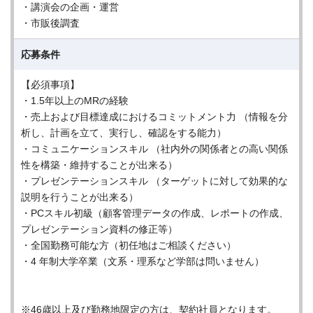
・講演会の企画・運営
・市販後調査
応募条件
【必須事項】
・1.5年以上のMRの経験
・売上および目標達成におけるコミットメント力 （情報を分
析し、計画を立て、実行し、確認をする能力）
・コミュニケーションスキル （社内外の関係者との高い関係
性を構築・維持することが出来る）
・プレゼンテーションスキル （ターゲットに対して効果的な
説明を行うことが出来る）
・PCスキル初級（顧客管理データの作成、レポートの作成、
プレゼンテーション資料の修正等）
・全国勤務可能な方（初任地はご相談ください）
・4 年制大学卒業（文系・理系など学部は問いません）
※46歳以上及び勤務地限定の方は、契約社員となります。