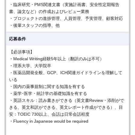
・臨床研究・PMS関連文書（実施計画書、安全性定期報告
書、論文など）の作成およびレビュー業務
・プロジェクトの進捗管理、人員管理、予実管理、顧客対応
・後輩スタッフの指導、他
応募条件
【必須事項】
・Medical Writing経験5年以上（翻訳のみは不可）
・理系大学、大学院卒
・医薬品開発全般、GCP、ICH関連ガイドラインを理解して
いる
・国内の薬事規制に関する知識を有する
・薬学･医学・統計学の基礎知識を有する
・英語スキル：読み書きができる（英文書Review・添削がで
きる、英文和訳ができる、英文レポート作成ができる）、目
安：TOEIC 730以上、会話は日常会話程度
・Fluency in Japanese would be required