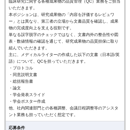
臨床研究に関する各種成果物の品質管理（QC）業務をご担当
いただきます。
本ポジションは、研究成果物の「内容を評価するレビュワ
ー」とは異なり、第三者の立場から文書品質を確認し、成果
物の完成度向上を支える役割です。
単なる誤字脱字のチェックではなく、文書内外の整合性や図
表・数値情報の確認を通じて、研究成果物の品質担保に取り
組んでいただきます。
主に、メディカルライターの作成した以下の文書（日本語/英
語）について、QCを担っていただきます。
・プロトコル
・同意説明文書
・総括報告書
・論文
・学会発表スライド
・学会ポスター作成
他、社内関連部門との各種調整、会議日程調整等のアシスタ
ント業務も担っていただく想定です。
応募条件