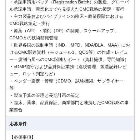
・承認申請用バッチ（Registration Batch）の製造、グローバ
ル承認申請、商業化までを見据えたCMC戦略の策定・実行
・主力製品およびパイプラインの臨床～商業段階における
CMC戦略策定・実行
・原薬（API）・製剤（DP）の開発、スケールアップ、
CDMOとの技術移転管理
・世界各国の規制申請（IND、IMPD、NDA/BLA、MAA）にお
けるCMC関連資料（モジュール3、QOS等）の作成・レビュ
ー・規制当局へのCMC関連サポート（資料提供、専門知識）
・cGMP遵守および品質保証業務（逸脱管理、製造記録レビ
ュー、ロット判定など）
・ベンダー選定・管理（CDMO、試験機関、サプライヤー
等）
・製造予算の管理と長期計画の策定
・臨床、薬事、品質保証、商業部門と連携したCMC戦略の事
業整合
応募条件
【必須事項】