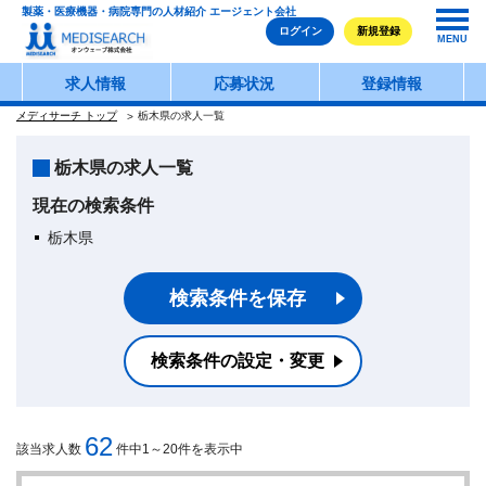
製薬・医療機器・病院専門の人材紹介 エージェント会社
ログイン
新規登録
MENU
求人情報
応募状況
登録情報
メディサーチ トップ
栃木県の求人一覧
栃木県の求人一覧
現在の検索条件
栃木県
検索条件を保存
検索条件の設定・変更
62
該当求人数
件中1～20件を表示中