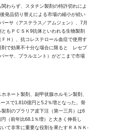
関わらず、スタチン製剤の特許切れによ
なり、後発品切り替えによる市場の縮小が続い
パーサ（アステラス／アムジェン）、7月
剤ともＰＣＳＫ9抗体といわれる生物製剤
（ＦＨ）、抗コレステロール血症で使用す
製剤で効果不十分な場合に限ると レセプ
レパーサ、プラルエント）がどこまで市場
ホネート製剤、副甲状腺ホルモン製剤、
スで1.810億円と5.2％増となった。骨
ル製剤のプラリア皮下注（第一三共）は6
億円（前年比68.1％増）と大きく伸長し
いて非常に重要な役割を果たすＲＡＮＫ-