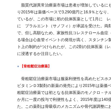
脂質代謝異常治療薬市場は患者が増加しているにも
り2015年は薬価ベースで3.290億円と16.9％と
ているが、この市場に初の抗体医薬として1月に レ
に プラルエント（サノフィ）が承認を受けた。両
で、但し高額なため、家族性抗コレステロール血症
る場合は心血管イベントの発現が高く、スタンチン
ト上の制約がつけられたが、この2剤の抗体医薬（
に浸透するか注目したい。
【骨粗鬆症治療薬】
骨粗鬆症治療薬市場は服薬利便性を高めたビスホス
ビタミンＤ3製剤の新薬の発売により2015年は薬価ベー
粗鬆症治療薬では初となる抗体医薬のモノクロ－ナ
か月に一度の投与で利便性もよく、2015年度は140
た。この薬剤は骨吸収のメカニズムや骨代謝調整にお