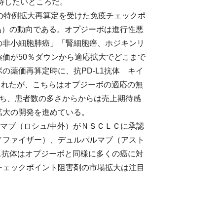
期待したいところだ。
の特例拡大再算定を受けた免疫チェックポ
薬品）の動向である。オプジーボは進行性悪
の非小細胞肺癌」「腎細胞癌、ホジキンリ
価が50％ダウンから適応拡大でどこまで
の薬価再算定時に、抗PD-L1抗体 キイ
認されたが、こちらはオプジーボの適応の無
持ち、患者数の多さからからは売上期待感
拡大の開発を進めている。
リズマブ（ロシュ/中外）がＮＳＣＬＣに承認
／ファイザー）、デュルパルマブ（アスト
L1抗体はオプジーボと同様に多くの癌に対
チェックポイント阻害剤の市場拡大は注目