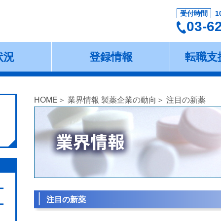
受付時間
1
03-6
状況
登録情報
転職支
HOME
＞
業界情報 製薬企業の動向
＞ 注目の新薬
ー
注目の新薬
ー