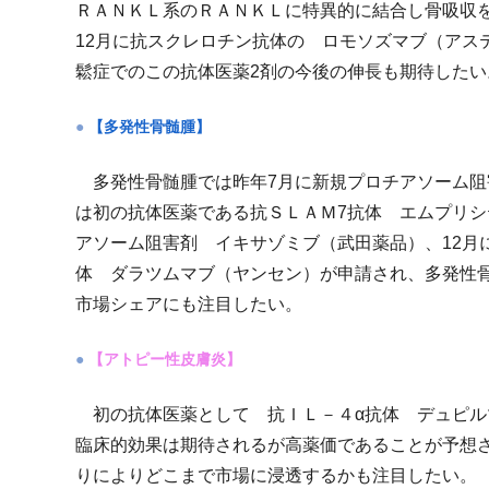
ＲＡＮＫＬ系のＲＡＮＫＬに特異的に結合し骨吸収
12月に抗スクレロチン抗体の ロモソズマブ（アス
鬆症でのこの抗体医薬2剤の今後の伸長も期待したい
【多発性骨髄腫】
多発性骨髄腫では昨年7月に新規プロチアソーム阻
は初の抗体医薬である抗ＳＬＡＭ7抗体 エムプリシ
アソーム阻害剤 イキサゾミブ（武田薬品）、12月
体 ダラツムマブ（ヤンセン）が申請され、多発性
市場シェアにも注目したい。
【アトピー性皮膚炎】
初の抗体医薬として 抗ＩＬ－４α抗体 デュピル
臨床的効果は期待されるが高薬価であることが予想
りによりどこまで市場に浸透するかも注目したい。