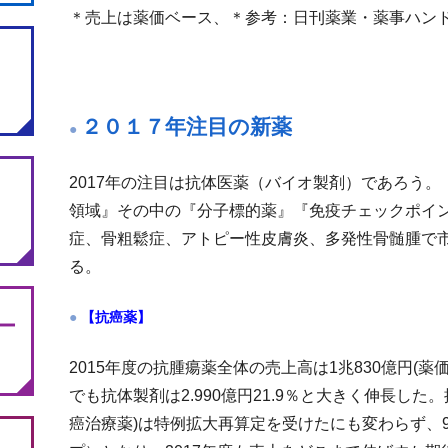
＊売上は薬価ベース、＊参考：日刊薬業・薬事ハン
２０１７年注目の新薬
2017年の注目は抗体医薬（バイオ製剤）であろう
領域』その中の『分子標的薬』『免疫チェックポイ
症、骨粗鬆症、アトピー性皮膚炎、多発性骨髄腫で
る。
【抗癌薬】
ー
2015年度の抗腫瘍薬全体の売上高は1兆830億円(薬
でも抗体製剤は2.990億円21.9％と大きく伸長し
癌治療薬)は特例拡大再算定を受けたにも変わらず、99