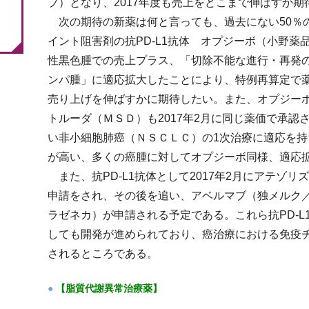
プ）となり、2017年度も売上をどこまで伸ばすか
次の期待の新薬は何と言っても、過去にない50％
イント阻害剤の抗PD-L1抗体 オプジーボ（小野
性黒色腫での売上プラス、「切除不能な進行・再発
ンパ腫」に適応拡大したことにより、特例再算定で薬
売り上げを伸ばすかに期待したい。また、オプジーボ
トルーダ（ＭＳＤ）も2017年2月に同じ薬価で承
い非小細胞肺癌（ＮＳＣＬＣ）の1次治療に適応を
が高い、多くの癌腫に対してオプジーボ同様、適応
また、抗PD-L1抗体として2017年2月にアテゾ
申請をされ、その後を追い、アベルマブ（独メルク
ラゼネカ）が申請される予定である。これら抗PD-
しても開発が進められており、癌治療における免疫
されるところである。
【脂質代謝異常治療薬】