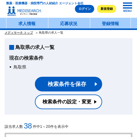
製薬・医療機器・病院専門の人材紹介 エージェント会社
ログイン
新規登録
MENU
求人情報
応募状況
登録情報
メディサーチ トップ
鳥取県の求人一覧
鳥取県の求人一覧
現在の検索条件
鳥取県
検索条件を保存
検索条件の設定・変更
38
該当求人数
件中1～20件を表示中