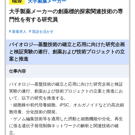
大手製薬メーカー
NEW
大手製薬メーカーの創薬標的探索関連技術の専
門性を有する研究員
新着求人
英語を活かす
バイオロジ―基盤技術の確立と応用に向けた研究企画
と検証実験の遂行、創薬および技術プロジェクトの立
案と推進
仕事内容
バイオロジ―基盤技術の確立と応用に向けた研究企画と検証
実験の遂行、創薬および技術プロジェクトの立案と推進にお
いて、以下の研究を推進する。
・細胞株や初代培養細胞、iPSC、オルガノイドなどの高次細
胞培養、分化技術の開発。
・ゲノム編集技術等を適用した摂動と細胞機能や分化、再生
に係る遺伝子発現制御ネットワークの解析と関連技術の確
立。