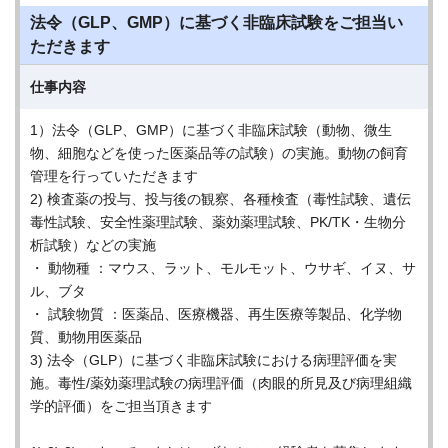
法令（GLP、GMP）に基づく非臨床試験をご担当い
ただきます
仕事内容
1）法令（GLP、GMP）に基づく非臨床試験（動物、微生
物、細胞などを使った医薬品等の試験）の実施。動物の飼育
管理を行っていただきます
2) 検査薬の投与、投与後の観察、各種検査（毒性試験、遺伝
毒性試験、安全性薬理試験、薬効薬理試験、PK/TK・生物分
析試験）などの実施
・ 動物種 ：マウス、ラット、モルモット、ウサギ、イヌ、サ
ル、ブタ
・ 試験物質 ：医薬品、医療機器、再生医療等製品、化学物
質、動物用医薬品
3) 法令（GLP）に基づく非臨床試験における病理評価を実
施。毒性/薬効薬理試験の病理評価（肉眼的所見及び病理組織
学的評価）をご担当頂きます