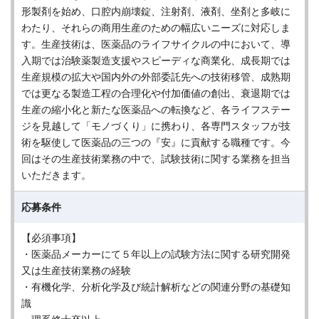
形製剤を始め、口腔内崩壊錠、注射剤、液剤、坐剤と多岐に
わたり、それらの商用生産のための幅広いニーズに対応しま
す。生産技術は、医薬品のライフサイクルの中において、導
入期では治験薬製造支援やスピーディな商業化、成長期では
生産規模の拡大や国内外の外部委託先への技術移管、成熟期
では更なる製造工程の合理化や付加価値の創出、衰退期では
生産の縮小化と新たな医薬品への転換など、各ライフステー
ジを見越して「モノづくり」に携わり、各専門スタッフが技
術を駆使して医薬品の三つの『安』に貢献する職種です。今
回はその生産技術業務の中で、試験技術に関する業務を担当
いただきます。
応募条件
【必須事項】
・医薬品メーカーにて５年以上の試験方法に関する研究開発
又は生産技術業務の経験
・有機化学、分析化学及び統計解析などの関連分野の基礎知
識