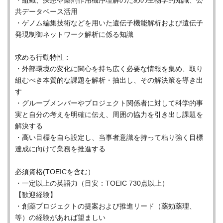
・組織、疾患や薬剤作用機序理解のための生物学的知識、公
共データベース活用
・ゲノム編集技術などを用いた遺伝子機能解析および遺伝子
発現制御ネットワーク解析に係る知識
求める行動特性：
・外部環境の変化に関心を持ち広く必要な情報を集め、取り
組むべき本質的な課題を解析・抽出し、その解決策を導き出
す
・グループメンバーやプロジェクト関係者に対して科学的事
実と自分の考えを明確に伝え、周囲の協力を引き出し課題を
解決する
・高い目標を自ら設定し、当事者意識を持って粘り強く目標
達成に向けて業務を推進する
必須資格(TOEICを含む）
・一定以上の英語力（目安：TOEIC 730点以上）
【歓迎経験】
・創薬プロジェクトの提案および推進リード（薬効薬理、
等）の経験があれば望ましい