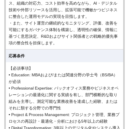
ス、組織の対応力、コスト効率を高めながら、AI・デジタル
技術や外部リソースを活用し、拡張可能で機敏かつビジネス
に整合した運用モデルの実現を目指します。
・また、サイト運営の継続的なモニタリング、評価、改善を
可能にするガバナンス体制を構築し、透明性の確保、情報に
基づく意思決定、R&Dおよびサイト関係者との戦略的優先事
項の整合性を担保します。
応募条件
【必須事項】
• Education: MBAおよび/または関連分野の学士号（BS/BA）
が必須
• Professional Expertise: バックオフィス業務やビジネスオペ
レーションの最適化に関する実績を有し、部門横断的な取り
組みを主導し、測定可能な業務改善を達成した経験、または
それに類する分野での専門性
• Project & Process Management: プロジェクト管理、業務プ
ロセスの再設計・最適化・分析における5年以上の経験
• Digital Transformation: 3年以上のデジタル化やシステム導入