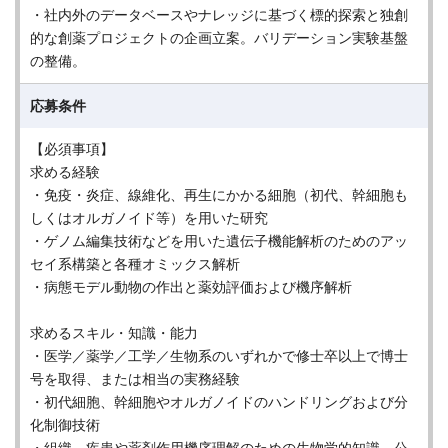
・社内外のデータベースやナレッジに基づく標的探索と独創
的な創薬プロジェクトの企画立案。バリデーション実験基盤
の整備。
応募条件
【必須事項】
求める経験
・免疫・炎症、線維化、再生にかかる細胞（初代、幹細胞も
しくはオルガノイド等）を用いた研究
・ゲノム編集技術などを用いた遺伝子機能解析のためのアッ
セイ系構築と各種オミックス解析
・病態モデル動物の作出と薬効評価および機序解析
求めるスキル・知識・能力
・医学／薬学／工学／生物系のいずれかで修士卒以上で博士
号を取得、または相当の実務経験
・初代細胞、幹細胞やオルガノイドのハンドリングおよび分
化制御技術