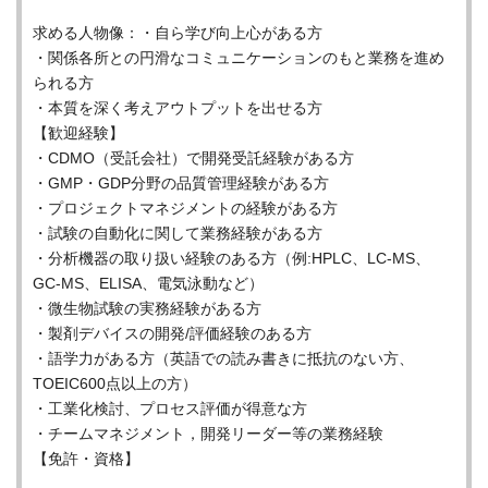
求める人物像：・自ら学び向上心がある方
・関係各所との円滑なコミュニケーションのもと業務を進め
られる方
・本質を深く考えアウトプットを出せる方
【歓迎経験】
・CDMO（受託会社）で開発受託経験がある方
・GMP・GDP分野の品質管理経験がある方
・プロジェクトマネジメントの経験がある方
・試験の自動化に関して業務経験がある方
・分析機器の取り扱い経験のある方（例:HPLC、LC-MS、
GC-MS、ELISA、電気泳動など）
・微生物試験の実務経験がある方
・製剤デバイスの開発/評価経験のある方
・語学力がある方（英語での読み書きに抵抗のない方、
TOEIC600点以上の方）
・工業化検討、プロセス評価が得意な方
・チームマネジメント，開発リーダー等の業務経験
【免許・資格】