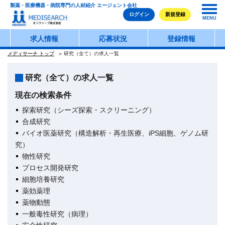
製薬・医療機器・病院専門の人材紹介 エージェント会社
ログイン
新規登録
MENU
求人情報
応募状況
登録情報
メディサーチ トップ
研究（全て）の求人一覧
研究（全て）の求人一覧
現在の検索条件
探索研究（シーズ探索・スクリーニング）
合成研究
バイオ医薬研究（構造解析・再生医療、iPS細胞、ゲノム研
究）
物性研究
プロセス開発研究
細胞培養研究
薬効薬理
薬物動態
一般毒性研究（病理）