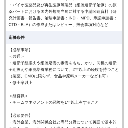
・バイオ医薬品及び再生医療等製品（細胞遺伝子治療）の原
薬パートにおける国内外規制当局に対する申請関連資料（研
究計画書・報告書、治験申請書：IND・IMPD、承認申請書：
CTD・BLA）の作成またはレビュー、照会事項対応など
応募条件
【必須事項】
＜共通＞
・遺伝子組換えや細胞培養の素養をもち、かつ、同種の遺伝
子組換えや細胞培養業務について、2年以上の経験を持つこと
（製薬、CMOに限らず、食品や原料メーカーなども可）
・修士卒以上
＜経営職＞
・チームマネジメントの経験を1年以上有すること
【必須要件】
・海外企業、海外関係会社と専門分野について英語で基本的