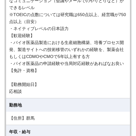
なコミュニケーション（会議やメールでのやりとりなど）が
できるレベル
※TOEICの点数については研究職は650点以上、経営職が750
点以上（目安）
・ネイティブレベルの日本語力
【歓迎経験】
・バイオ医薬品製造における生産細胞構築、培養プロセス開
発、製造サイトへの技術移管のいずれかの経験を、製薬会社
もしくはCDMOやCMOで5年以上有する方
・バイオ医薬品の申請経験や当局対応経験があればなお良い
【免許・資格】
【勤務開始日】
応相談
勤務地
【住所】群馬
年収・給与