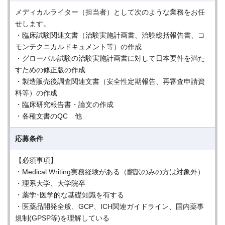
メディカルライター（担当者）として次のような業務をお任
せします。
・臨床試験関連文書（治験実施計画書、治験総括報告書、コ
モンテクニカルドキュメント等）の作成
・グローバル試験の治験実施計画書に対して日本要件を満た
すための修正版の作成
・製造販売後調査関連文書（安全性定期報告、再審査申請資
料等）の作成
・臨床研究報告書・論文の作成
・各種文書のQC 他
応募条件
【必須事項】
・Medical Writing実務経験がある（翻訳のみの方は対象外）
・理系大学、大学院卒
・薬学･医学的な基礎知識を有する
・医薬品開発全般、GCP、ICH関連ガイドライン、国内薬事
規制(GPSP等)を理解している