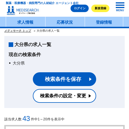
製薬・医療機器・病院専門の人材紹介 エージェント会社
ログイン
新規登録
MENU
求人情報
応募状況
登録情報
メディサーチ トップ
大分県の求人一覧
大分県の求人一覧
現在の検索条件
大分県
検索条件を保存
検索条件の設定・変更
43
該当求人数
件中1～20件を表示中