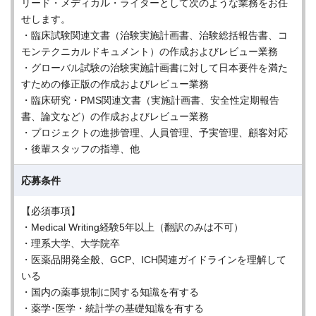
リード・メディカル・ライターとして次のような業務をお任
せします。
・臨床試験関連文書（治験実施計画書、治験総括報告書、コ
モンテクニカルドキュメント）の作成およびレビュー業務
・グローバル試験の治験実施計画書に対して日本要件を満た
すための修正版の作成およびレビュー業務
・臨床研究・PMS関連文書（実施計画書、安全性定期報告
書、論文など）の作成およびレビュー業務
・プロジェクトの進捗管理、人員管理、予実管理、顧客対応
・後輩スタッフの指導、他
応募条件
【必須事項】
・Medical Writing経験5年以上（翻訳のみは不可）
・理系大学、大学院卒
・医薬品開発全般、GCP、ICH関連ガイドラインを理解して
いる
・国内の薬事規制に関する知識を有する
・薬学･医学・統計学の基礎知識を有する