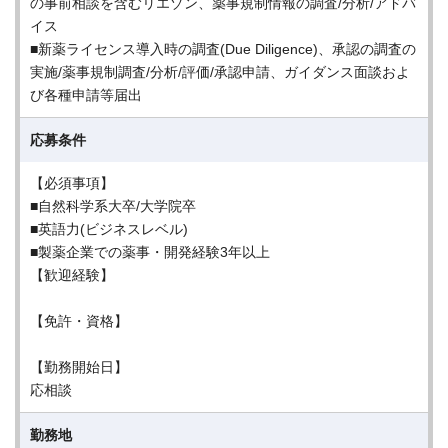
の事前相談を含むリエゾン、薬事規制情報の調査/分析/アドバ
イス
■新薬ライセンス導入時の調査(Due Diligence)、承認の調査の
実施/薬事規制調査/分析/評価/承認申請、ガイダンス面談およ
び各種申請等届出
応募条件
【必須事項】
■自然科学系大卒/大学院卒
■英語力(ビジネスレベル)
■製薬企業での薬事・開発経験3年以上
【歓迎経験】
【免許・資格】
【勤務開始日】
応相談
勤務地