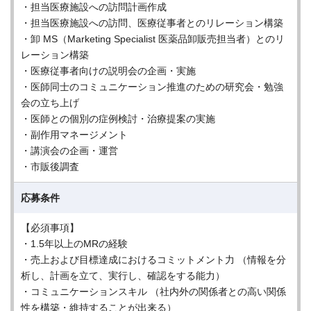
・担当医療施設への訪問計画作成
・担当医療施設への訪問、医療従事者とのリレーション構築
・卸 MS（Marketing Specialist 医薬品卸販売担当者）とのリ
レーション構築
・医療従事者向けの説明会の企画・実施
・医師同士のコミュニケーション推進のための研究会・勉強
会の立ち上げ
・医師との個別の症例検討・治療提案の実施
・副作用マネージメント
・講演会の企画・運営
・市販後調査
応募条件
【必須事項】
・1.5年以上のMRの経験
・売上および目標達成におけるコミットメント力 （情報を分
析し、計画を立て、実行し、確認をする能力）
・コミュニケーションスキル （社内外の関係者との高い関係
性を構築・維持することが出来る）