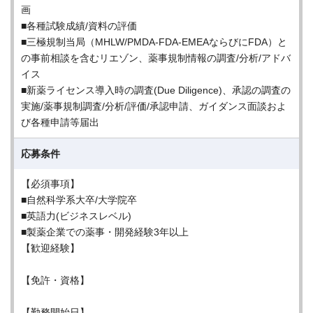
画
■各種試験成績/資料の評価
■三極規制当局（MHLW/PMDA-FDA-EMEAならびにFDA）と
の事前相談を含むリエゾン、薬事規制情報の調査/分析/アドバ
イス
■新薬ライセンス導入時の調査(Due Diligence)、承認の調査の
実施/薬事規制調査/分析/評価/承認申請、ガイダンス面談およ
び各種申請等届出
応募条件
【必須事項】
■自然科学系大卒/大学院卒
■英語力(ビジネスレベル)
■製薬企業での薬事・開発経験3年以上
【歓迎経験】
【免許・資格】
【勤務開始日】