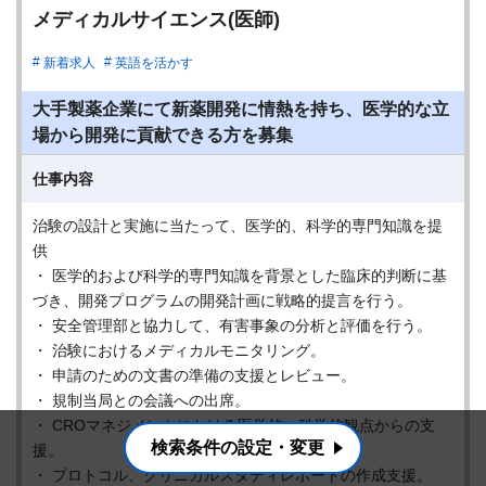
メディカルサイエンス(医師)
新着求人
英語を活かす
大手製薬企業にて新薬開発に情熱を持ち、医学的な立
場から開発に貢献できる方を募集
仕事内容
治験の設計と実施に当たって、医学的、科学的専門知識を提
供
・ 医学的および科学的専門知識を背景とした臨床的判断に基
づき、開発プログラムの開発計画に戦略的提言を行う。
・ 安全管理部と協力して、有害事象の分析と評価を行う。
・ 治験におけるメディカルモニタリング。
・ 申請のための文書の準備の支援とレビュー。
・ 規制当局との会議への出席。
・ CROマネジメントにおける医学的、科学的観点からの支
検索条件の設定・変更
援。
・ プロトコル、クリニカルスタディレポートの作成支援。