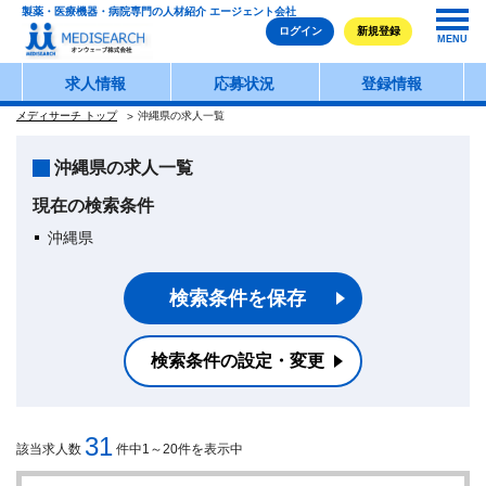
製薬・医療機器・病院専門の人材紹介 エージェント会社
ログイン
新規登録
MENU
求人情報
応募状況
登録情報
メディサーチ トップ
沖縄県の求人一覧
沖縄県の求人一覧
現在の検索条件
沖縄県
検索条件を保存
検索条件の設定・変更
31
該当求人数
件中1～20件を表示中