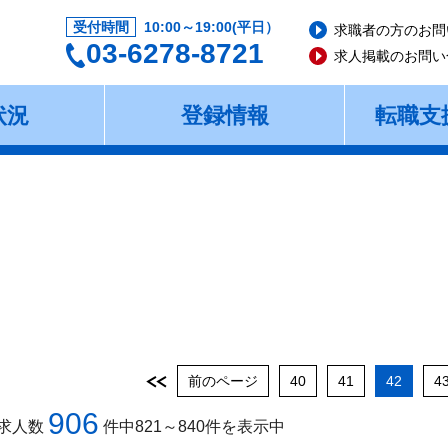
受付時間
10:00～19:00(平日）
求職者の方のお問
03-6278-8721
求人掲載のお問い
状況
登録情報
転職支
前のページ
40
41
42
4
906
求人数
件中821～840件を表示中