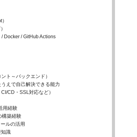
pt）
ど）
cker / GitHub Actions
ロント～バックエンド）
たうえで自己解決できる能力
I/CD・SSL対応など）
PIの活用経験
ど）の構築経験
支援ツールの活用
礎知識