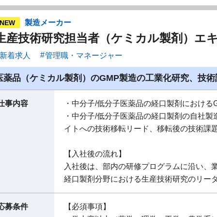
製造メーカー
NEW
生産技術研究担当者（ケミカル製剤）エ
新着求人
管理職・マネージャー
医薬品（ケミカル製剤）のGMP製造の工業化研究、技術
仕事内容
・中分子/低分子医薬品の経口製剤における
・中分子/低分子医薬品の経口製剤の自社製
イトへの技術移転リード、移転後の技術課題支援（P
【入社後の流れ】
入社後は、部内の研修プログラムに沿い、
経口製剤分野における生産技術研究のリー
応募条件
【必須事項】