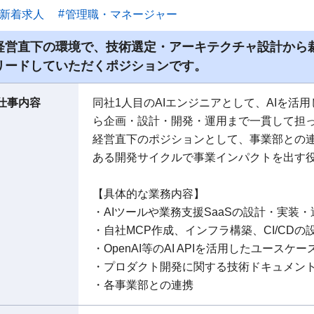
新着求人
管理職・マネージャー
経営直下の環境で、技術選定・アーキテクチャ設計から裁
リードしていただくポジションです。
仕事内容
同社1人目のAIエンジニアとして、AIを活
ら企画・設計・開発・運用まで一貫して担
経営直下のポジションとして、事業部との
ある開発サイクルで事業インパクトを出す
【具体的な業務内容】
・AIツールや業務支援SaaSの設計・実装・
・自社MCP作成、インフラ構築、CI/CDの
・OpenAI等のAI APIを活用したユースケ
・プロダクト開発に関する技術ドキュメン
・各事業部との連携