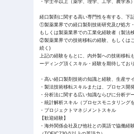
・学士卒以上（薬学、理学、工学、農学系
経口製剤に関する高い専門性を有する、下
①製薬業界での経口製剤技術研究及び処方
もしくは製薬業界での工業化経験者（製法
②製薬業界での技術移転の経験、もしくはこ
続く)
上記の経験をもとに、内外製への技術移転
ーディング頂くスキル・経験を期待してお
・高い経口製剤技術の知識と経験、生産サ
・製法技術移転スキルまたは、プロセス開
・分析法に関する広い知識ならびに分析デ
・統計解析スキル（プロセスモニタリング
・プロジェクトマネジメントスキル
【歓迎経験】
・海外関係会社及び他社との英語で協働経
（TOEIC730点以上の英語力）