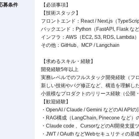
応募条件
【必須事項】
【技術スタック】
フロントエンド：React / Next.js（TypeScri
バックエンド：Python（FastAPI, Flask な
インフラ：AWS（EC2, S3, RDS, Lambda） / Do
その他：GitHub、MCP / Langchain
【求めるスキル・経験】
開発経験5年以上
実務レベルでのフルスタック開発経験（フ
新しい技術やバグ修正など、構造を理解し
小規模なプロダクトのリリース経験（公開・C
【歓迎経験】
・OpenAI / Claude / Gemini などのAI A
・RAG構成（LangChain, Pinecone な
・Claude code 、CursorなどのAI開発
・JWT / OAuth などWebセキュリティの基