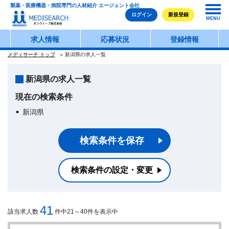
製薬・医療機器・病院専門の人材紹介 エージェント会社
ログイン
新規登録
MENU
求人情報
応募状況
登録情報
メディサーチ トップ
新潟県の求人一覧
新潟県の求人一覧
現在の検索条件
新潟県
検索条件を保存
検索条件の設定・変更
41
該当求人数
件中21～40件を表示中