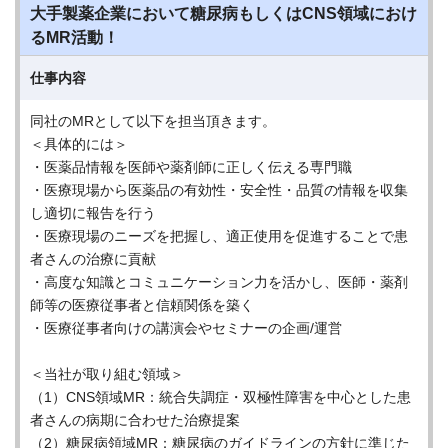
大手製薬企業において糖尿病もしくはCNS領域におけ
るMR活動！
仕事内容
同社のMRとして以下を担当頂きます。
＜具体的には＞
・医薬品情報を医師や薬剤師に正しく伝える専門職
・医療現場から医薬品の有効性・安全性・品質の情報を収集
し適切に報告を行う
・医療現場のニーズを把握し、適正使用を促進することで患
者さんの治療に貢献
・高度な知識とコミュニケーション力を活かし、医師・薬剤
師等の医療従事者と信頼関係を築く
・医療従事者向けの講演会やセミナーの企画/運営
＜当社が取り組む領域＞
（1）CNS領域MR：統合失調症・双極性障害を中心とした患
者さんの病期に合わせた治療提案
（2）糖尿病領域MR：糖尿病のガイドラインの方針に準じた