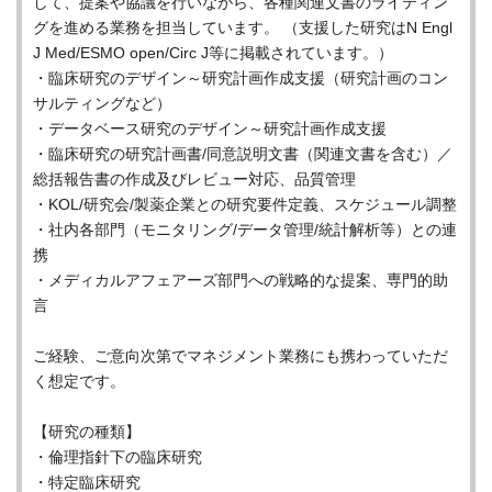
して、提案や協議を行いながら、各種関連文書のライティン
グを進める業務を担当しています。 （支援した研究はN Engl
J Med/ESMO open/Circ J等に掲載されています。）
・臨床研究のデザイン～研究計画作成支援（研究計画のコン
サルティングなど）
・データベース研究のデザイン～研究計画作成支援
・臨床研究の研究計画書/同意説明文書（関連文書を含む）／
総括報告書の作成及びレビュー対応、品質管理
・KOL/研究会/製薬企業との研究要件定義、スケジュール調整
・社内各部門（モニタリング/データ管理/統計解析等）との連
携
・メディカルアフェアーズ部門への戦略的な提案、専門的助
言
ご経験、ご意向次第でマネジメント業務にも携わっていただ
く想定です。
【研究の種類】
・倫理指針下の臨床研究
・特定臨床研究