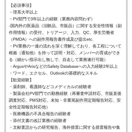
【必須事項】
・理系大卒以上
・PV部門で3年以上の経験（業務内容問わず）
-国内外の医薬品（治験品、市販品）に関する安全性情報（副
作用情報）の受付、トリアージ、入力、QC、厚生労働省
（PMDA）への副作用報告書作成及び提出etc.
・PV業務の一連の流れを深く理解しており、各工程について
根拠（通知他）を持って説明・対応、メンバーの育成ができ
る（細かい指示出し無しで、自走して業務遂行可能）
・ArgusやArisなどのSafety Databaseへの入力経験2年以上
・ワード、エクセル、Outlookの基礎的なスキル
【歓迎経験】
・薬剤師、看護師などコメディカルの経験者
・製薬会社PV部門での勤務経験（再審査申請対応、市販直後
調査対応、PMS対応、未知・非重篤副作用定期報告対応、安
全性定期報告対応他）
・医療機器の不具合報告の経験者
・添付文書の改訂業務の経験者
・文献査読からの研究報告、海外措置に関する措置報告や集