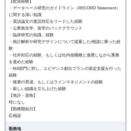
【歓迎経験】
・データベース研究のガイドライン（RECORD Statement）
に関する深い知識
・英語論文の査読対応をリードした経験
・公衆衛生学、疫学のバックグラウンド
・臨床研究の知識、経験
・統計解析や研究デザインについて提案した/相談に乗った経
験
・社外対応の経験、もしくは社内他職種と連携しながら業務
を進めた経験
・MA部門に対し、エビデンス創出プランの策定支援を行った
経験
・後輩の育成、もしくはラインマネジメントの経験
・新しい組織を立ち上げた経験
【免許・資格】
特になし
【勤務開始日】
応相談
勤務地