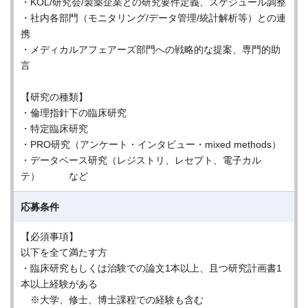
・KOL/研究会/製薬企業との研究要件定義、スケジュール調整
・社内各部門（モニタリング/データ管理/統計解析等）との連
携
・メディカルアフェアーズ部門への戦略的な提案、専門的助
言
【研究の種類】
・倫理指針下の臨床研究
・特定臨床研究
・PRO研究（アンケート・インタビュー・mixed methods）
・データベース研究（レジストリ、レセプト、電子カル
テ） など
応募条件
【必須事項】
以下を全て満たす方
・臨床研究もしくは治験での論文1本以上、且つ研究計画書1
本以上経験がある
※大学、修士、博士課程での経験も含む