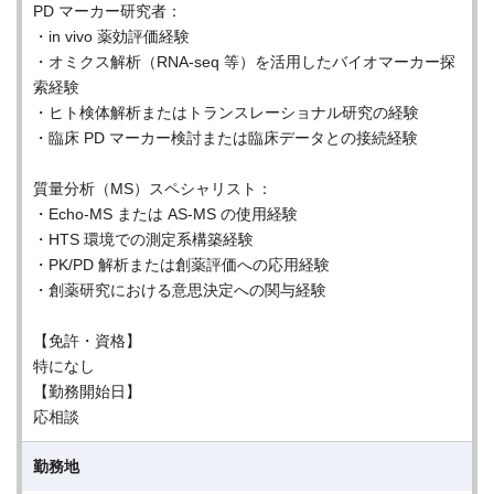
PD マーカー研究者：
・in vivo 薬効評価経験
・オミクス解析（RNA-seq 等）を活用したバイオマーカー探
索経験
・ヒト検体解析またはトランスレーショナル研究の経験
・臨床 PD マーカー検討または臨床データとの接続経験
質量分析（MS）スペシャリスト：
・Echo-MS または AS-MS の使用経験
・HTS 環境での測定系構築経験
・PK/PD 解析または創薬評価への応用経験
・創薬研究における意思決定への関与経験
【免許・資格】
特になし
【勤務開始日】
応相談
勤務地