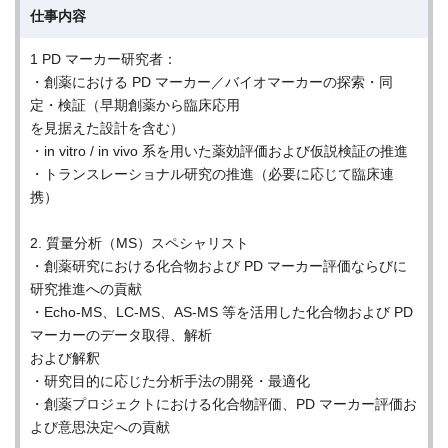
仕事内容
1 PD マーカー研究者：
・創薬における PD マーカー／バイオマーカーの探索・同
定・検証（早期創薬から臨床応用
を見据えた設計を含む）
・in vitro / in vivo 系を用いた薬効評価および仮説検証の推進
・トランスレーショナル研究の推進（必要に応じて臨床連
携）
2. 質量分析（MS）スペシャリスト
・創薬研究における化合物および PD マーカー評価ならびに
研究推進への貢献
・Echo-MS、LC-MS、AS-MS 等を活用した化合物および PD
マーカーのデータ取得、解析
および解釈
・研究目的に応じた分析手法の開発・最適化
・創薬プロジェクトにおける化合物評価、PD マーカー評価お
よび意思決定への貢献