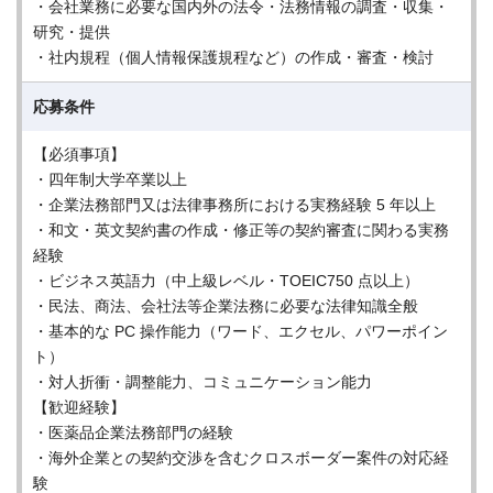
・会社業務に必要な国内外の法令・法務情報の調査・収集・
研究・提供
・社内規程（個人情報保護規程など）の作成・審査・検討
応募条件
【必須事項】
・四年制大学卒業以上
・企業法務部門又は法律事務所における実務経験 5 年以上
・和文・英文契約書の作成・修正等の契約審査に関わる実務
経験
・ビジネス英語力（中上級レベル・TOEIC750 点以上）
・民法、商法、会社法等企業法務に必要な法律知識全般
・基本的な PC 操作能力（ワード、エクセル、パワーポイン
ト）
・対人折衝・調整能力、コミュニケーション能力
【歓迎経験】
・医薬品企業法務部門の経験
・海外企業との契約交渉を含むクロスボーダー案件の対応経
験