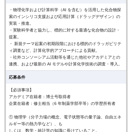
・物理化学および計算科学（AI を含む）を活用した化合物探
索のインシリコ支援および応用計算（ドラッグデザイン）の
実装・推進。
・実験科学者と協力し、標的に対する最適な化合物の設計・
提案。
・ 新規テーマ起案の初期段階における標的のドラッガビリテ
ィ調査など、計算化学的アプローチによる貢献。
・社外コンソーシアム活動等を通じた他社やアカデミアとの
連携、および最新の AI モデルや計算化学技術の調査・導入。
応募条件
【必須事項】
アカデミア在籍者：博士号取得者
企業在籍者：修士相当（6 年制薬学部卒等）の学歴所有者
① 物理学（分子力場の概念、電子状態等の量子論、自由エネ
ルギー等の熱力学など）、も
しくは、数学・統計学の知識に長けていること。