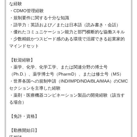
な経験
・CDMO管理経験
・規制要件に関する十分な知識
・語学力：英語および／または日本語（読み書き・会話）
・優れたコミュニケーション能力と部門横断的な協働スキル
・少数精鋭かつスピード感のある環境で活躍できる起業家的
マインドセット
【歓迎経験】
・薬学、化学、化学工学、または関連分野の博士号
（Ph.D.）、薬学博士号（PharmD）、または修士号（MS）
・世界各国への規制申請（IND/IMPD/NDA/BLA/MAA）のCMC
セクションを主導した経験
・薬剤・医療機器コンビネーション製品の開発経験（該当す
る場合）
【免許・資格】
【勤務開始日】