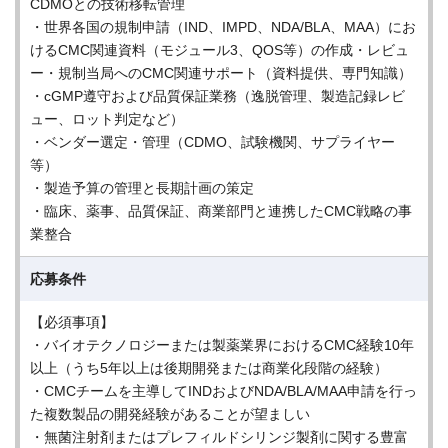
CDMOとの技術移転管理
・世界各国の規制申請（IND、IMPD、NDA/BLA、MAA）にお
けるCMC関連資料（モジュール3、QOS等）の作成・レビュ
ー・規制当局へのCMC関連サポート（資料提供、専門知識）
・cGMP遵守および品質保証業務（逸脱管理、製造記録レビ
ュー、ロット判定など）
・ベンダー選定・管理（CDMO、試験機関、サプライヤー
等）
・製造予算の管理と長期計画の策定
・臨床、薬事、品質保証、商業部門と連携したCMC戦略の事
業整合
応募条件
【必須事項】
・バイオテクノロジーまたは製薬業界におけるCMC経験10年
以上（うち5年以上は後期開発または商業化段階の経験）
・CMCチームを主導してINDおよびNDA/BLA/MAA申請を行っ
た複数製品の開発経験があることが望ましい
・無菌注射剤またはプレフィルドシリンジ製剤に関する豊富