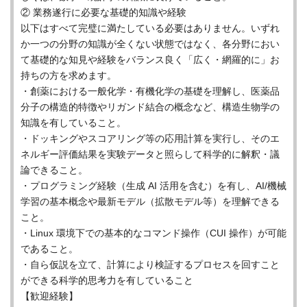
② 業務遂行に必要な基礎的知識や経験
以下はすべて完璧に満たしている必要はありません。いずれ
か一つの分野の知識が全くない状態ではなく、各分野におい
て基礎的な知見や経験をバランス良く「広く・網羅的に」お
持ちの方を求めます。
・創薬における一般化学・有機化学の基礎を理解し、医薬品
分子の構造的特徴やリガンド結合の概念など、構造生物学の
知識を有していること。
・ドッキングやスコアリング等の応用計算を実行し、そのエ
ネルギー評価結果を実験データと照らして科学的に解釈・議
論できること。
・プログラミング経験（生成 AI 活用を含む）を有し、AI/機械
学習の基本概念や最新モデル（拡散モデル等）を理解できる
こと。
・Linux 環境下での基本的なコマンド操作（CUI 操作）が可能
であること。
・自ら仮説を立て、計算により検証するプロセスを回すこと
ができる科学的思考力を有していること
【歓迎経験】