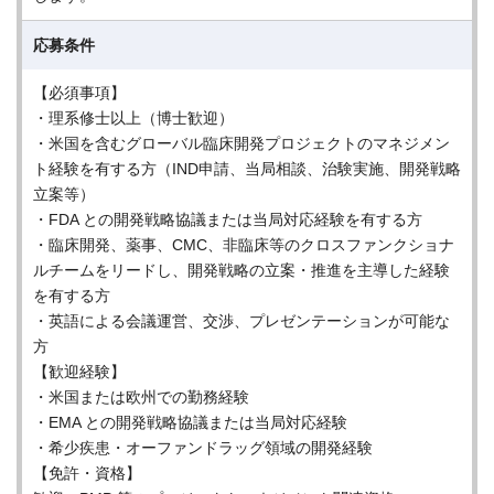
応募条件
【必須事項】
・理系修士以上（博士歓迎）
・米国を含むグローバル臨床開発プロジェクトのマネジメン
ト経験を有する方（IND申請、当局相談、治験実施、開発戦略
立案等）
・FDA との開発戦略協議または当局対応経験を有する方
・臨床開発、薬事、CMC、非臨床等のクロスファンクショナ
ルチームをリードし、開発戦略の立案・推進を主導した経験
を有する方
・英語による会議運営、交渉、プレゼンテーションが可能な
方
【歓迎経験】
・米国または欧州での勤務経験
・EMA との開発戦略協議または当局対応経験
・希少疾患・オーファンドラッグ領域の開発経験
【免許・資格】