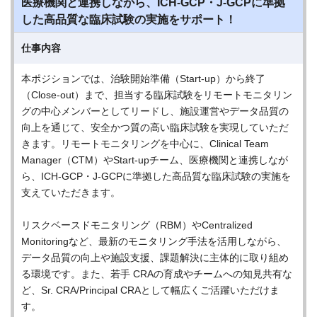
医療機関と連携しながら、ICH-GCP・J-GCPに準拠
した高品質な臨床試験の実施をサポート！
仕事内容
本ポジションでは、治験開始準備（Start-up）から終了
（Close-out）まで、担当する臨床試験をリモートモニタリン
グの中心メンバーとしてリードし、施設運営やデータ品質の
向上を通じて、安全かつ質の高い臨床試験を実現していただ
きます。リモートモニタリングを中心に、Clinical Team
Manager（CTM）やStart-upチーム、医療機関と連携しなが
ら、ICH-GCP・J-GCPに準拠した高品質な臨床試験の実施を
支えていただきます。
リスクベースドモニタリング（RBM）やCentralized
Monitoringなど、最新のモニタリング手法を活用しながら、
データ品質の向上や施設支援、課題解決に主体的に取り組め
る環境です。また、若手 CRAの育成やチームへの知見共有な
ど、Sr. CRA/Principal CRAとして幅広くご活躍いただけま
す。