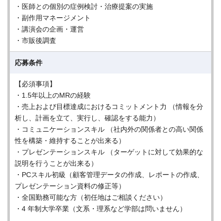
・医師との個別の症例検討・治療提案の実施
・副作用マネージメント
・講演会の企画・運営
・市販後調査
応募条件
【必須事項】
・1.5年以上のMRの経験
・売上および目標達成におけるコミットメント力 （情報を分
析し、計画を立て、実行し、確認をする能力）
・コミュニケーションスキル （社内外の関係者との高い関係
性を構築・維持することが出来る）
・プレゼンテーションスキル （ターゲットに対して効果的な
説明を行うことが出来る）
・PCスキル初級（顧客管理データの作成、レポートの作成、
プレゼンテーション資料の修正等）
・全国勤務可能な方（初任地はご相談ください）
・4 年制大学卒業（文系・理系など学部は問いません）