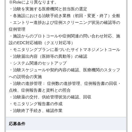
※Roleにより異なります。
・治験を実施する医療機関と担当医の選定
・各施設における治験手続き業務（初回・変更・終了）全般
・エントリー進捗および症例スクリーニング状況の確認等の
症例管理
・施設からのプロトコールや症例関連の問い合わせ対応、施
設のEDC対応補助（クエリ対応等）
・モニタリングプランに基づいたサイトマネジメントコール
・治験届出内容（医師等の異動等）の確認
・システム関連のセットアップ
・治験スケジュールや契約内容の確認、医療機関のスタッフ
への説明会の実施
・治験の進捗管理： 症例数の進捗管理、症例報告書の回収・
点検、症例報告書と資料との照合
・治験薬の交付、供給管理状況の確認、回収
・モニタリング報告書の作成
・治験終了手続き、確認作業
応募条件