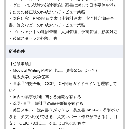
・グローバル試験の治験実施計画書に対して日本要件を満た
すための修正版の作成およびレビュー業務
・臨床研究・PMS関連文書（実施計画書、安全性定期報告
書、論文など）の作成およびレビュー業務
・プロジェクトの進捗管理、人員管理、予実管理、顧客対応
・後輩スタッフの指導、他
応募条件
【必須事項】
・Medical Writing経験5年以上（翻訳のみは不可）
・理系大学、大学院卒
・医薬品開発全般、GCP、ICH関連ガイドラインを理解して
いる
・国内の薬事規制に関する知識を有する
・薬学･医学・統計学の基礎知識を有する
・英語スキル：読み書きができる（英文書Review・添削がで
きる、英文和訳ができる、英文レポート作成ができる）、目
安：TOEIC 730以上、会話は日常会話程度