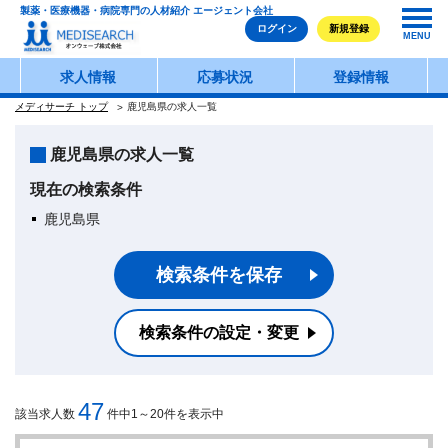
製薬・医療機器・病院専門の人材紹介 エージェント会社
ログイン
新規登録
MENU
求人情報
応募状況
登録情報
メディサーチ トップ
鹿児島県の求人一覧
鹿児島県の求人一覧
現在の検索条件
鹿児島県
検索条件を保存
検索条件の設定・変更
47
該当求人数
件中1～20件を表示中