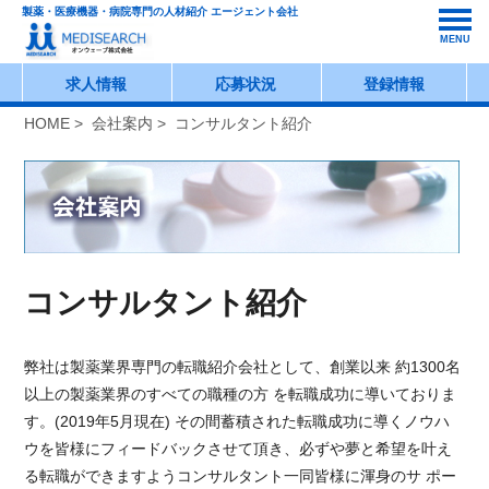
製薬・医療機器・病院専門の人材紹介 エージェント会社
MENU
求人情報
応募状況
登録情報
HOME
>
会社案内
> コンサルタント紹介
コンサルタント紹介
弊社は製薬業界専門の転職紹介会社として、創業以来 約1300名
以上の製薬業界のすべての職種の方 を転職成功に導いておりま
す。(2019年5月現在) その間蓄積された転職成功に導くノウハ
ウを皆様にフィードバックさせて頂き、必ずや夢と希望を叶え
る転職ができますようコンサルタント一同皆様に渾身のサ ポー