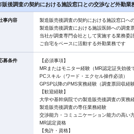
市販後調査の契約における施設窓口との交渉など外勤業
仕事内容
製造販売後調査の契約における施設窓口へ
製造販売後調査における施設医師への調査
当社が調査専門会社として実施する業務委
ご自宅をベースに活動する外勤業務です
応募条件
【必須事項】
MRまたはモニター経験（MR認定証失効後
PCスキル（ワード・エクセル操作必須）
GPSP以降のPMS実務経験（調査票回収
【歓迎経験】
大学や基幹病院での製造販売後調査の実務
製造販売後調査の専任業務経験
交渉能力・コミュニケーション能力の高い
MR認定資格
【免許・資格】