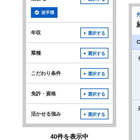
岩手県
年収
選択する
業種
選択する
こだわり条件
選択する
免許・資格
選択する
活かせる強み
選択する
40
件
を表示中