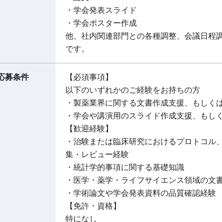
・学会発表スライド
・学会ポスター作成
他、社内関連部門との各種調整、会議日程
です。
応募条件
【必須事項】
以下のいずれかのご経験をお持ちの方
・製薬業界に関する文書作成支援、もしくは
・学会や講演用のスライド作成支援、もし
【歓迎経験】
・治験または臨床研究におけるプロトコル
集・レビュー経験
・統計学的事項に関する基礎知識
・医学・薬学・ライフサイエンス領域の文
・学術論文や学会発表資料の品質確認経験
【免許・資格】
特になし