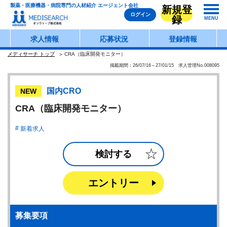
製薬・医療機器・病院専門の人材紹介 エージェント会社
新規登
ログイン
録
MENU
求人情報
応募状況
登録情報
メディサーチ トップ
CRA（臨床開発モニター）
掲載期間：26/07/16～27/01/15 求人管理No.008095
国内CRO
NEW
CRA（臨床開発モニター）
新着求人
検討する
エントリー
募集要項