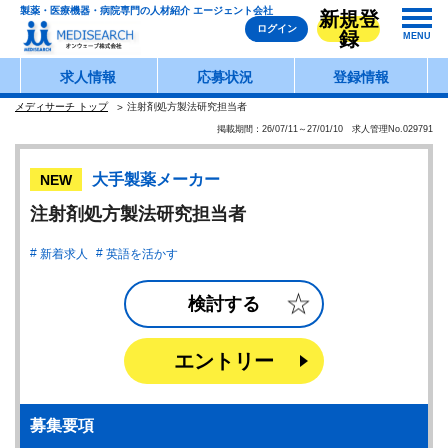
製薬・医療機器・病院専門の人材紹介 エージェント会社
新規登
ログイン
録
MENU
求人情報
応募状況
登録情報
メディサーチ トップ
注射剤処方製法研究担当者
掲載期間：26/07/11～27/01/10 求人管理No.029791
大手製薬メーカー
NEW
注射剤処方製法研究担当者
新着求人
英語を活かす
検討する
エントリー
募集要項