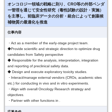
オンコロジー領域の戦略に則り、CRO等の外部ベンダ
ー管理を通じて安全性研究（毒性試験の設計・実施）
を主導し、前臨床データの分析・統合によって創薬候
補物質の最適化を推進
仕事内容
・Act as a member of the early-stage project team.
◆Provide scientific and strategic direction to optimize drug
candidates from Safety perspective
◆ Responsible for the analysis, interpretation, integration
and reporting of preclinical safety data.
◆ Design and execute exploratory toxicity studies.
・Interact/manage external vendors (CROs, academic sites
etc.) for conducting in vivo and in vitro experiments.
・Align with overall Oncology Research strategy and
objectives.
・Partner with other functions in .
応募条件