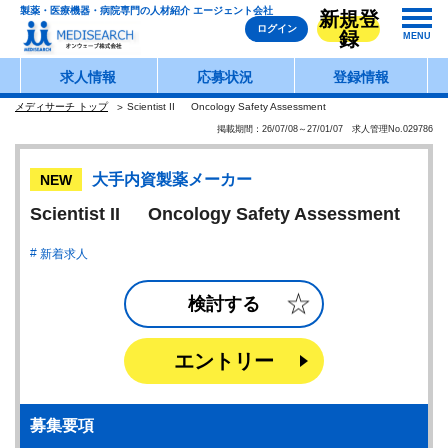
製薬・医療機器・病院専門の人材紹介 エージェント会社
新規登
ログイン
録
MENU
求人情報
応募状況
登録情報
メディサーチ トップ
Scientist II Oncology Safety Assessment
掲載期間：26/07/08～27/01/07 求人管理No.029786
大手内資製薬メーカー
NEW
Scientist II Oncology Safety Assessment
新着求人
検討する
エントリー
募集要項