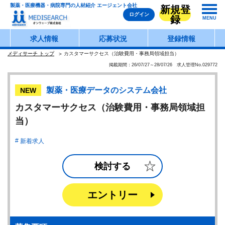
製薬・医療機器・病院専門の人材紹介 エージェント会社
新規登
ログイン
録
MENU
求人情報
応募状況
登録情報
メディサーチ トップ
カスタマーサクセス（治験費用・事務局領域担当）
掲載期間：26/07/27～28/07/26 求人管理No.029772
製薬・医療データのシステム会社
NEW
カスタマーサクセス（治験費用・事務局領域担
当）
新着求人
検討する
エントリー