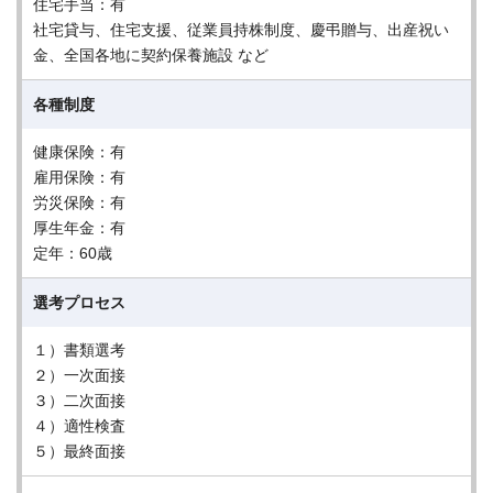
住宅手当：有
社宅貸与、住宅支援、従業員持株制度、慶弔贈与、出産祝い
金、全国各地に契約保養施設 など
各種制度
健康保険：有
雇用保険：有
労災保険：有
厚生年金：有
定年：60歳
選考プロセス
１）書類選考
２）一次面接
３）二次面接
４）適性検査
５）最終面接