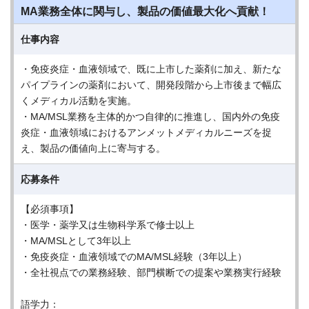
MA業務全体に関与し、製品の価値最大化へ貢献！
仕事内容
・免疫炎症・血液領域で、既に上市した薬剤に加え、新たな
パイプラインの薬剤において、開発段階から上市後まで幅広
くメディカル活動を実施。
・MA/MSL業務を主体的かつ自律的に推進し、国内外の免疫
炎症・血液領域におけるアンメットメディカルニーズを捉
え、製品の価値向上に寄与する。
応募条件
【必須事項】
・医学・薬学又は生物科学系で修士以上
・MA/MSLとして3年以上
・免疫炎症・血液領域でのMA/MSL経験（3年以上）
・全社視点での業務経験、部門横断での提案や業務実行経験
語学力：