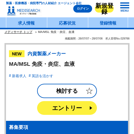
製薬・医療機器・病院専門の人材紹介 エージェント会社
新規登
ログイン
録
MENU
求人情報
応募状況
登録情報
メディサーチ トップ
MA/MSL 免疫・炎症、血液
掲載期間：26/07/07～28/07/06 求人管理No.029766
内資製薬メーカー
NEW
MA/MSL 免疫・炎症、血液
新着求人
英語を活かす
検討する
エントリー
募集要項