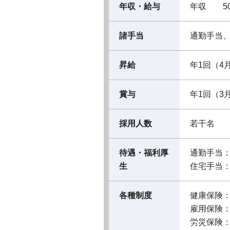
年収・給与
年収 50
諸手当
通勤手当
昇給
年1回（4
賞与
年1回（3
採用人数
若干名
待遇・福利厚
通勤手当
生
住宅手当
各種制度
健康保険
雇用保険
労災保険