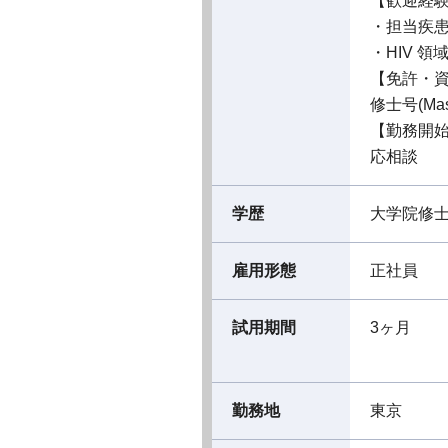
【歓迎経
・担当疾
・HIV 
【免許・
修士号(M
【勤務開
応相談
学歴
大学院修
雇用形態
正社員
試用期間
3ヶ月
勤務地
東京