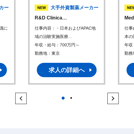
カー
大手外資製薬メーカー
NEW
NE
R&D Clinica…
Med
識に
仕事内容：・日本およびAPAC地
仕事
域の治験実施医療…
本の
年収・給与：700万円～
年収
勤務地：東京
勤務
求人の詳細へ
1
2