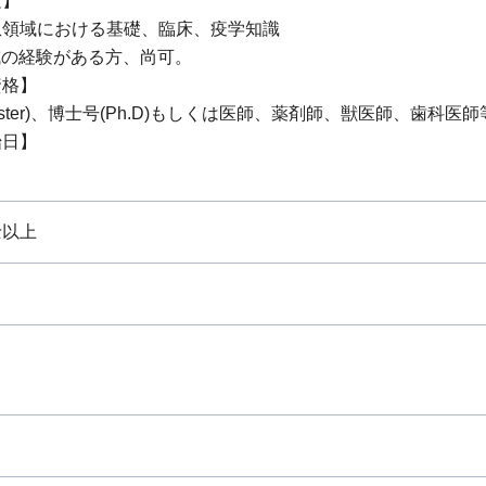
験】
患領域における基礎、臨床、疫学知識
領域の経験がある方、尚可。
資格】
aster)、博士号(Ph.D)もしくは医師、薬剤師、獣医師、歯科医師
始日】
士以上