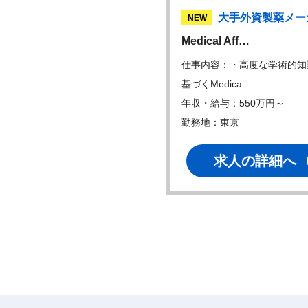
外資製薬メーカー
大手外資製薬メー
NEW
ology Cl…
Medical Aff…
内容：◆医学専門家業務 ・開
仕事内容：・高度な学術的知
ームの一員…
基づくMedica…
：経験により応相談
年収・給与：550万円～
地：東京
勤務地：東京
求人の詳細へ
求人の詳細へ