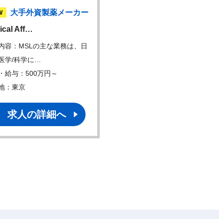
大手外資製薬メーカー
大手外資製薬メーカー
W
ical Aff…
Medical Aff…
内容：MSLの主な業務は、日
仕事内容： ・エグゼクティ
医学/科学に…
レクターの指導／…
・給与：500万円～
年収・給与：1200万円～
地：東京
勤務地：東京
求人の詳細へ
求人の詳細へ