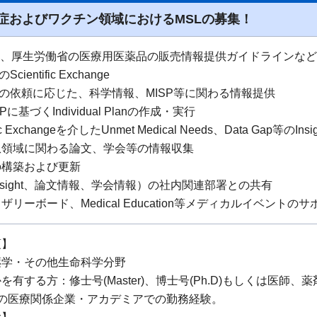
症およびワクチン領域におけるMSLの募集！
OP、厚生労働省の医療用医薬品の販売情報提供ガイドラインな
cientific Exchange
DMの依頼に応じた、科学情報、MISP等に関わる情報提供
Pに基づくIndividual Planの作成・実行
fic Exchangeを介したUnmet Medical Needs、Data Gap等のIns
患領域に関わる論文、学会等の情報収集
stの構築および更新
nsight、論文情報、学会情報）の社内関連部署との共有
リーボード、Medical Education等メディカルイベントの
項】
薬学・その他生命科学分野
を有する方：修士号(Master)、博士号(Ph.D)もしくは医師
上の医療関係企業・アカデミアでの勤務経験。