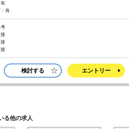
：有
度：有
選考
面接
面接
面接
検討する
エントリー
いる他の求人