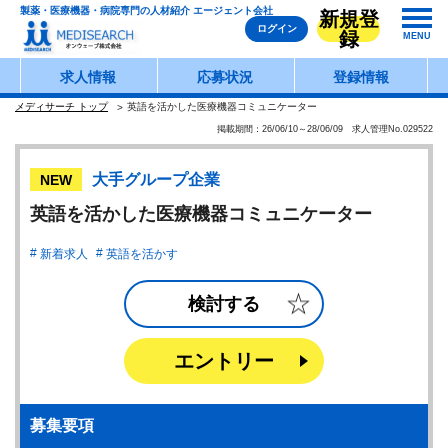
製薬・医療機器・病院専門の人材紹介 エージェント会社
新規登
ログイン
録
MENU
求人情報
応募状況
登録情報
メディサーチ トップ
英語を活かした医療機器コミュニケーター
掲載期間：26/06/10～28/06/09 求人管理No.029522
大手グループ企業
NEW
英語を活かした医療機器コミュニケーター
新着求人
英語を活かす
検討する
エントリー
募集要項