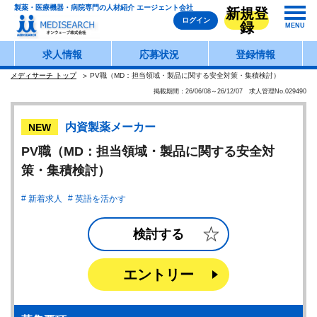
製薬・医療機器・病院専門の人材紹介 エージェント会社
新規登
ログイン
録
MENU
求人情報
応募状況
登録情報
メディサーチ トップ
PV職（MD：担当領域・製品に関する安全対策・集積検討）
掲載期間：26/06/08～26/12/07 求人管理No.029490
内資製薬メーカー
NEW
PV職（MD：担当領域・製品に関する安全対
策・集積検討）
新着求人
英語を活かす
検討する
エントリー