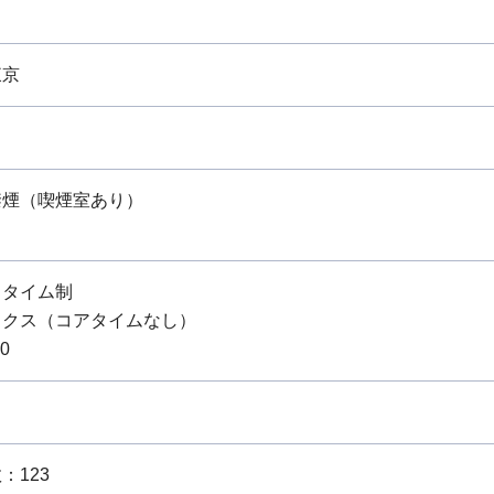
東京
り
禁煙（喫煙室あり）
スタイム制
ックス（コアタイムなし）
00
：123