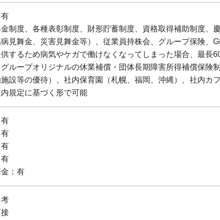
：有
年金制度、各種表彰制度、財形貯蓄制度、資格取得補助制度、
病見舞金、災害見舞金等）、従業員持株会、グループ保険、G
提供するため病気やケガで働けなくなってしまった場合、最長6
当グループオリジナルの休業補償・団体長期障害所得補償保険
泊施設等の優待）、社内保育園（札幌、福岡、沖縄）、社内カ
社内規定に基づく形で可能
：有
：有
：有
：有
基金：有
選考
面接