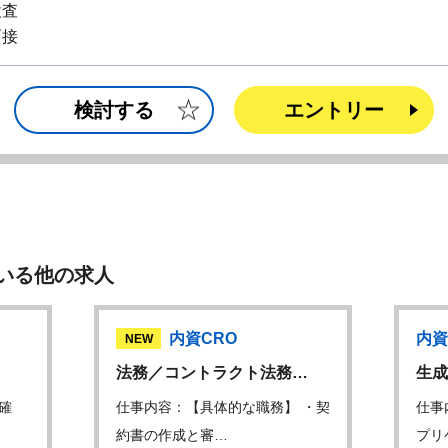
検査
面接
検討する
エントリー
いる他の求人
内資CRO
内資
NEW
法務／コントラクト法務…
生成
確
仕事内容：【具体的な職務】 ・契
仕事
約書の作成と審…
プリ