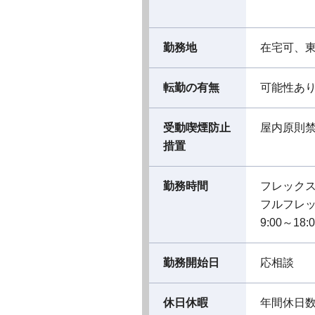
勤務地
在宅可、
転勤の有無
可能性あ
受動喫煙防止
屋内原則
措置
勤務時間
フレック
フルフレ
9:00～18:
勤務開始日
応相談
休日休暇
年間休日数