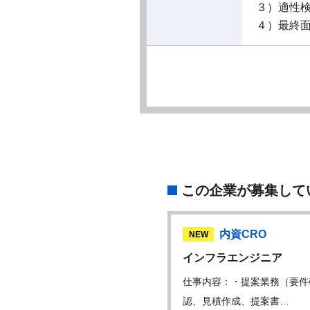
３）適性
４）最終
この企業が募集して
CRO
内資CRO
NEW
ューションコンサル…
インフラエンジニア
内容：・クライアントの業務
仕事内容：・提案業務（要件
の解決に向けた…
認、見積作成、提案書…