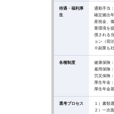
待遇・福利厚
通勤手当
生
確定拠出
産祝金、傷
業環境を
償される
ョン（宿
※副業も
各種制度
健康保険
雇用保険
労災保険
厚生年金
厚生年金
選考プロセス
１）書類
２）一次