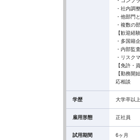
・コンプ
・社内調
・他部門
・複数の
【歓迎経
・多国籍
・内部監
・リスク
【免許・
【勤務開
応相談
学歴
大学卒以
雇用形態
正社員
試用期間
6ヶ月