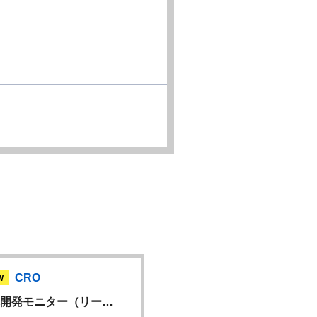
CRO
CRO
W
NEW
開発モニター（リー…
臨床開発モニター（無期