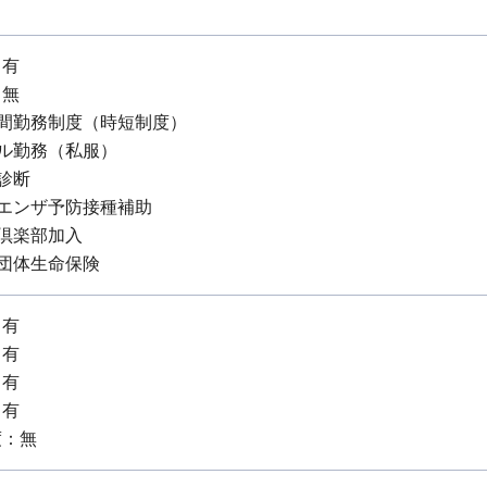
：有
：無
時間勤務制度（時短制度）
ル勤務（私服）
診断
エンザ予防接種補助
倶楽部加入
団体生命保険
：有
：有
：有
：有
度：無