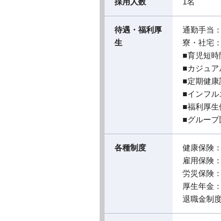
採用人数
1名
待遇・福利厚
通勤手当
生
寮・社宅
■育児短
■カジュア
■定期健康
■インフル
■福利厚生
■グループ
各種制度
健康保険
雇用保険
労災保険
厚生年金
退職金制