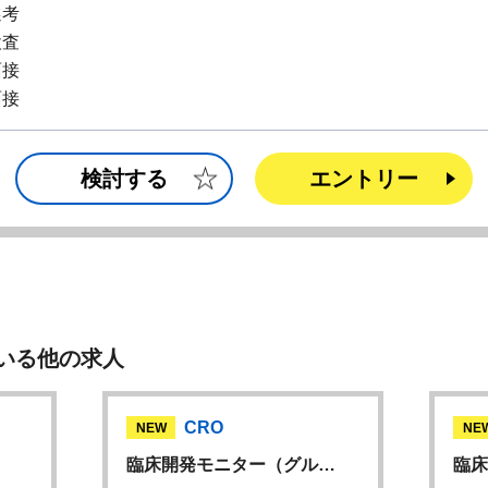
選考
検査
面接
面接
検討する
エントリー
いる他の求人
CRO
NEW
NE
臨床開発モニター（グル…
臨床