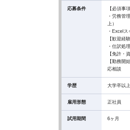
応募条件
【必須事
・労務管理
上）
・Exce
【歓迎経
・仕訳処
【免許・
【勤務開
応相談
学歴
大学卒以
雇用形態
正社員
試用期間
6ヶ月