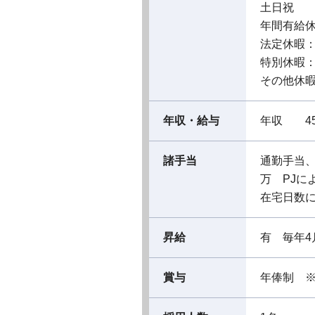
土日祝
年間有給
法定休暇
特別休暇
その他休
年収・給与
年収 45
諸手当
通勤手当、
万 PJによ
在宅日数
昇給
有 毎年4
賞与
年俸制 