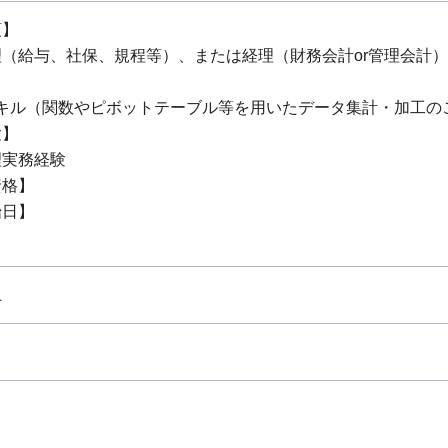
項】
（給与、社保、規程等）、または経理（財務会計or管理会計）
lスキル（関数やピボットテーブル等を用いたデータ集計・加工の
験】
理実務経験
資格】
始日】
上