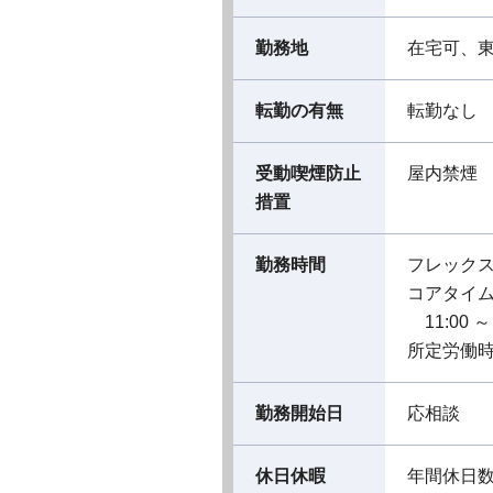
勤務地
在宅可、
転勤の有無
転勤なし
受動喫煙防止
屋内禁煙
措置
勤務時間
フレック
コアタイ
11:00 ～ 
所定労働時
勤務開始日
応相談
休日休暇
年間休日数