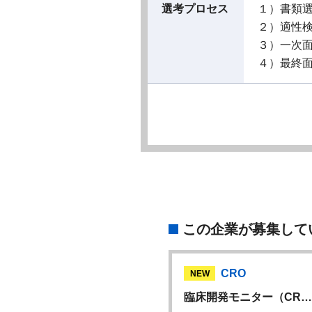
選考プロセス
１）書類
２）適性
３）一次
４）最終
この企業が募集して
CRO
CRO
W
NEW
開発モニター（無期…
臨床開発モニター（CR…