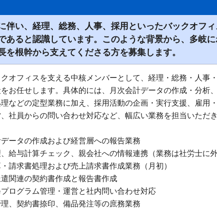
に伴い、経理、総務、人事、採用といったバックオフィ
であると認識しています。このような背景から、多岐に
長を根幹から支えてくださる方を募集します。
ックオフィスを支える中核メンバーとして、経理・総務・人事
般をお任せします。具体的には、月次会計データの作成・分析
処理などの定型業務に加え、採用活動の企画・実行支援、雇用
営、社員からの問い合わせ対応など、幅広い業務を担当いただ
計データの作成および経営層への報告業務
理、給与計算チェック、親会社への情報連携（業務は社労士に
算・請求書処理および売上請求書作成業務（月初）
派遣関連の契約書作成と報告書作成
修プログラム管理・運営と社内問い合わせ対応
管理、契約書捺印、備品発注等の庶務業務