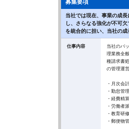
募集要項
当社では現在、事業の成長
し、さらなる強化が不可欠
を統合的に担い、当社の成
仕事内容
当社のバ
理業務全
種請求書
の管理運
・月次会
・勤怠管
・経費精
・労働者
・教育研
・郵便物