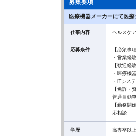
募集要項
医療機器メーカーにて医療
仕事内容
ヘルスケ
応募条件
【必須事
・営業経
【歓迎経
・医療機
・ITシス
【免許・
普通自動
【勤務開
応相談
学歴
高専卒以