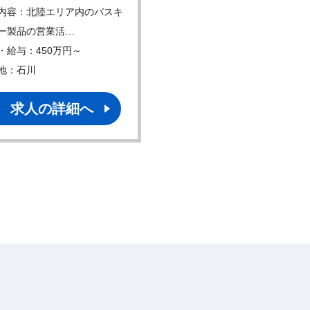
内容：北陸エリア内のバスキ
仕事内容：当部門は、動画PA
ー製品の営業活…
に付随する検査レ…
・給与：450万円～
年収・給与：350万円～
地：石川
勤務地：愛知
求人の詳細へ
求人の詳細へ