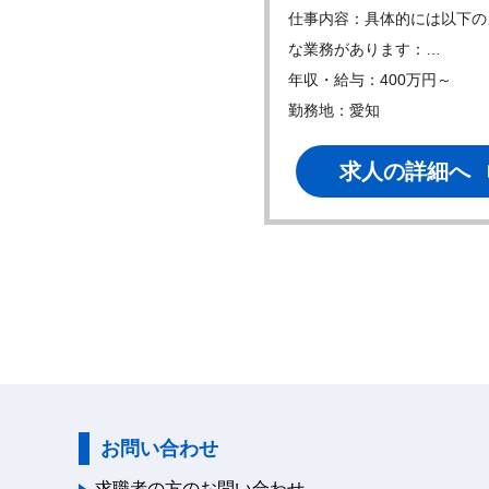
内容：・医療機器の提案営
仕事内容：具体的には以下の
・植え込みデバイ…
な業務があります：…
・給与：400万円～
年収・給与：400万円～
地：神奈川
勤務地：愛知
求人の詳細へ
求人の詳細へ
お問い合わせ
求職者の方のお問い合わせ