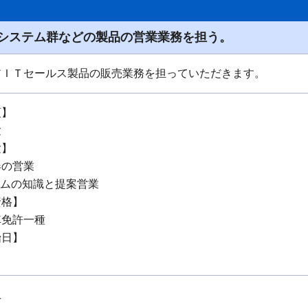
システム群などの製品の営業業務を担う。
アＩＴセールス製品の販売業務を担っていただきます。
項】
験
験】
器の営業
テムの知識と提案営業
資格】
車免許一種
始日】
上