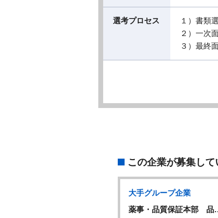
選考プロセス
１）書類
２）一次
３）最終
この企業が募集して
大手グループ企業
大手グループ企業
W
M首都圏セールス(…
薬事・品質保証本部 品