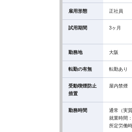
雇用形態
正社員
試用期間
3ヶ月
勤務地
大阪
転勤の有無
転勤あり
受動喫煙防止
屋内禁煙
措置
勤務時間
通常（実
就業時間：09
所定労働