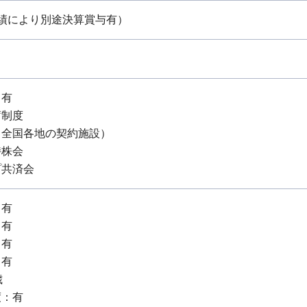
績により別途決算賞与有）
：有
蓄制度
（全国各地の契約施設）
持株会
プ共済会
：有
：有
：有
：有
歳
度：有