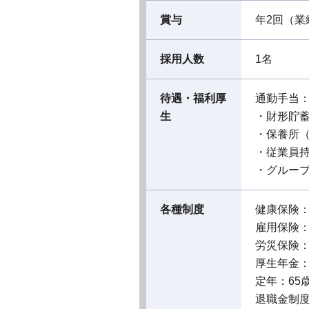
賞与
年2回（業
採用人数
1名
待遇・福利厚
通勤手当
生
・財形貯
・保養所
・従業員
・グルー
各種制度
健康保険
雇用保険
労災保険
厚生年金
定年：65
退職金制