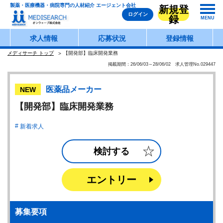
製薬・医療機器・病院専門の人材紹介 エージェント会社
新規登
ログイン
録
MENU
求人情報
応募状況
登録情報
メディサーチ トップ
【開発部】臨床開発業務
掲載期間：26/06/03～28/06/02 求人管理No.029447
医薬品メーカー
NEW
【開発部】臨床開発業務
新着求人
検討する
エントリー
募集要項