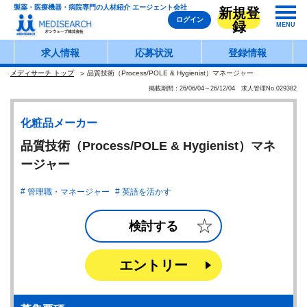
製薬・医療機器・病院専門の人材紹介 エージェント会社
新規登
ログイン
録
MENU
求人情報
応募状況
登録情報
メディサーチ トップ
品質技術（Process/POLE & Hygienist）マネージャー
掲載期間：26/06/04～26/12/04 求人管理No.029382
化粧品メーカー
品質技術（Process/POLE & Hygienist）マネ
ージャー
管理職・マネージャー
英語を活かす
検討する
エントリー