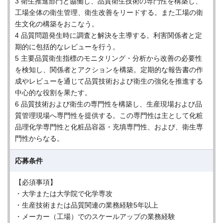
3 衛生推進部門と協働し、品質衛生技術の専門性を構築し、
工場全体の衛生管理、衛生改善をリードする。また工場の衛
生文化の構築をおこなう。
4 品質問題発生時に調査と解決を主導する。利害関係者と定
期的に包括的なレビューを行う。
5 主要品質衛生指標のモニタリング・分析から改善の必要性
を検知し、関係者とアクションを構築。定期的な報告書の作
成やレビューを通じて品質技術および衛生の強化を推進する
中心的な役割を果たす。
6 品質技術および衛生の専門性を構築し、生産現場および品
質管理現場へ専門性を提供する。この専門性は主として化粧
品理化学専門性と化粧品容器・充填専門性、および、衛生専
門性からなる。
応募条件
【必須事項】
・大学または大学院で化学専攻
・生産技術または品質関連の業務経験5年以上
・メーカー（工場）でのスケールアップの業務経験