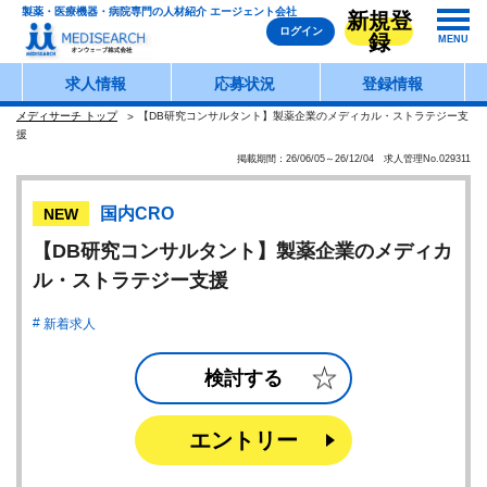
製薬・医療機器・病院専門の人材紹介 エージェント会社
新規登
ログイン
録
MENU
求人情報
応募状況
登録情報
メディサーチ トップ
【DB研究コンサルタント】製薬企業のメディカル・ストラテジー支
援
掲載期間：26/06/05～26/12/04 求人管理No.029311
国内CRO
NEW
【DB研究コンサルタント】製薬企業のメディカ
ル・ストラテジー支援
新着求人
検討する
エントリー