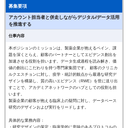
募集要項
アカウント担当者と併走しながらデジタル/データ活用
を推進する
仕事内容
本ポジションのミッションは、製薬企業が抱えるペイン、課
題を深くとらえ、顧客のパートナーとしてエビデンス創出を
加速させる役割を担います。データ生成過程を読み解き、価
値の創出にこだわりを持つ専門家集団です。 顧客のクリニカ
ルクエスチョンに対し、疫学・統計的観点から最適な研究デ
ザインを構築し、質の高いエビデンス（RWE）を世に送り出
すことで、アカデミアネットワークのハブとしての役割も担
います。
製薬企業の顧客が抱える臨床上の疑問に対し、データベース
研究のデザインおよび実行をリードします。
具体的な業務内容：
・研究デザインの策定：臨床学的に意味のあるプロトコルの