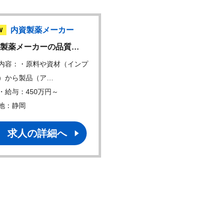
内資製薬メーカー
内資製薬メーカー
W
製薬メーカーの品質…
大手漢方薬メーカーにて
内容：・原料や資材（インプ
仕事内容：生産計画・工場
）から製品（ア…
務全般 ・原価計算…
・給与：450万円～
年収・給与：500万円～
地：静岡
勤務地：静岡
求人の詳細へ
求人の詳細へ