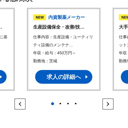
内資製薬メーカー
NEW
NE
…
生産設備保全・改善/技…
大手
に基
仕事内容：生産設備・ユーティリ
仕事
ティ設備のメンテナ…
ット
年収・給与：450万円～
年収
勤務地：茨城
勤務
求人の詳細へ
1
2
3
4