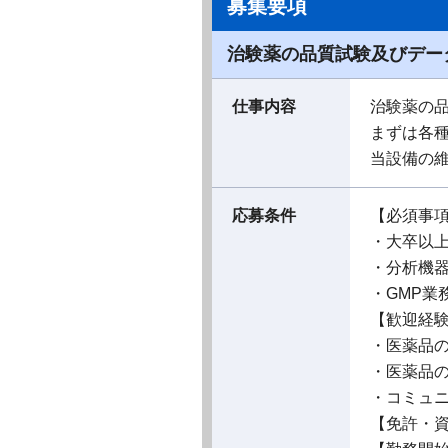
募集要項
治験薬の品質試験及びデー
仕事内容
治験薬の
まずは各
当設備の
応募条件
【必須事
・大卒以
・分析機
・GMP業
【歓迎経
・医薬品
・医薬品
・コミュ
【免許・