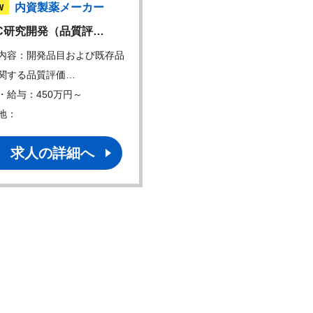
内資製薬メーカー
国内化学メーカ
W
NEW
C研究開発（品質評…
医薬用素材（LNP）の…
内容：開発品目および既存品
仕事内容：医薬用素材の開
関する品質評価…
のうち、以下のいず…
・給与：450万円～
年収・給与：500万円～
地：
勤務地：
求人の詳細へ
求人の詳細へ