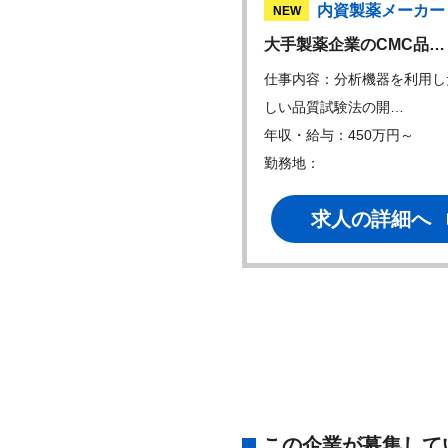
国内化学メーカー
内資製薬メーカー
W
NEW
用素材（LNP）の…
大手製薬企業のCMC品…
内容：医薬用素材の開発業務
仕事内容：分析機器を利用し
ち、以下のいず…
しい品質試験法の開…
・給与：500万円～
年収・給与：450万円～
地：
勤務地：
求人の詳細へ
求人の詳細へ
この企業が募集して