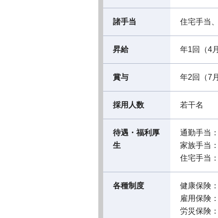
諸手当
住宅手当
昇給
年1回（4
賞与
年2回（7
採用人数
若干名
待遇・福利厚
通勤手当
生
家族手当
住宅手当
各種制度
健康保険
雇用保険
労災保険