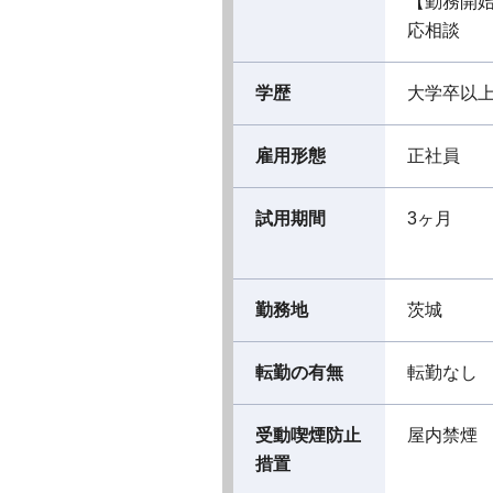
【勤務開
応相談
学歴
大学卒以
雇用形態
正社員
試用期間
3ヶ月
勤務地
茨城
転勤の有無
転勤なし
受動喫煙防止
屋内禁煙
措置