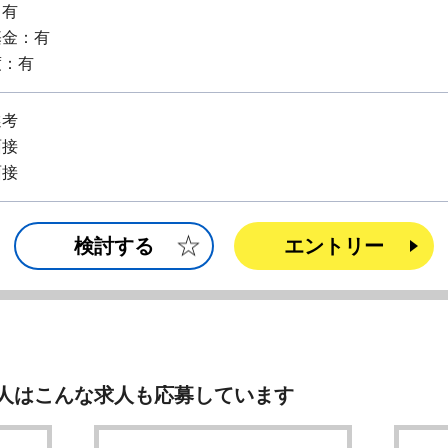
：有
基金：有
度：有
選考
面接
面接
検討する
エントリー
人はこんな求人も応募しています