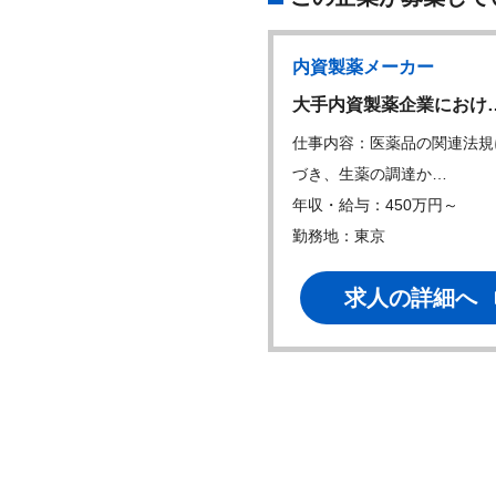
製薬メーカー
内資製薬メーカー
製薬企業の品質管理職
大手内資製薬企業におけ
内容：・定量試験、理化学試
仕事内容：医薬品の関連法規
よび微生物試験…
づき、生薬の調達か…
・給与：450万円～
年収・給与：450万円～
地：茨城
勤務地：東京
求人の詳細へ
求人の詳細へ