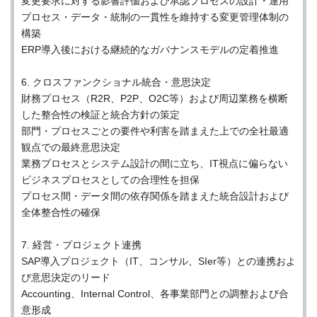
変更要求に対する影響評価および承認プロセスの設計・運用
プロセス・データ・統制の一貫性を維持する変更管理体制の
構築
ERP導入後における継続的なガバナンスモデルの定着推進
6. クロスファンクショナル統合・意思決定
財務プロセス（R2R、P2P、O2C等）および周辺業務を横断
した整合性の検証と統合方針の策定
部門・プロセスごとの要件や利害を踏まえた上での全社最適
観点での最終意思決定
業務プロセスとシステム設計の間に立ち、IT視点に偏らない
ビジネスプロセスとしての合理性を担保
プロセス間・データ間の依存関係を踏まえた統合設計および
全体整合性の確保
7. 経営・プロジェクト連携
SAP導入プロジェクト（IT、コンサル、SIer等）との連携およ
び意思決定のリード
Accounting、Internal Control、各事業部門との調整および合
意形成