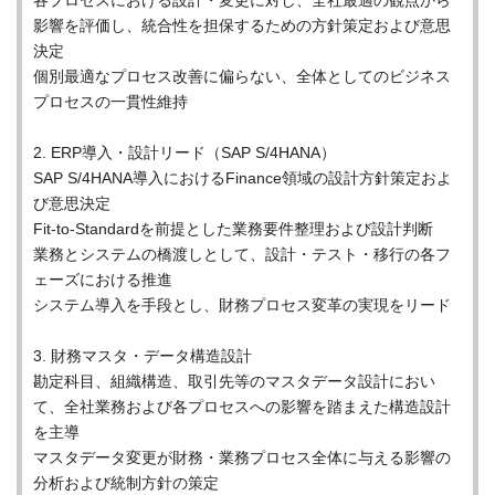
各プロセスにおける設計・変更に対し、全社最適の観点から
影響を評価し、統合性を担保するための方針策定および意思
決定
個別最適なプロセス改善に偏らない、全体としてのビジネス
プロセスの一貫性維持
2. ERP導入・設計リード（SAP S/4HANA）
SAP S/4HANA導入におけるFinance領域の設計方針策定およ
び意思決定
Fit-to-Standardを前提とした業務要件整理および設計判断
業務とシステムの橋渡しとして、設計・テスト・移行の各フ
ェーズにおける推進
システム導入を手段とし、財務プロセス変革の実現をリード
3. 財務マスタ・データ構造設計
勘定科目、組織構造、取引先等のマスタデータ設計におい
て、全社業務および各プロセスへの影響を踏まえた構造設計
を主導
マスタデータ変更が財務・業務プロセス全体に与える影響の
分析および統制方針の策定