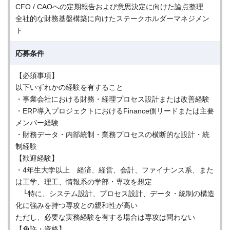
CFO / CAOへの定期報告および意思決定に向けた論点整理
全社的な財務基盤構築に向けたステークホルダーマネジメン
ト
応募条件
【必須事項】
以下いずれかの経験を有すること
・事業会社における財務・経理プロセス設計または改善経験
・ERP導入プロジェクトにおけるFinance側リードまたは主要
メンバー経験
・財務データ・内部統制・業務プロセスの横断的な設計・統
制経験
【歓迎経験】
・4年生大学以上 経済、経営、会計、ファイナンス系、また
は工学、理工、情報系の学部・専攻を想定
└特に、システム設計、プロセス設計、データ・統制の構造
化に強みを持つ専攻との親和性が高い
ただし、必要な実務経験を有する場合は専攻は問わない
【免許・資格】