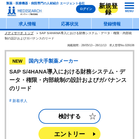
製薬・医療機器・病院専門の人材紹介 エージェント会社
新規登
ログイン
録
MENU
求人情報
応募状況
登録情報
メディサーチ トップ
SAP S/4HANA導入における財務システム・データ・権限・内部統
制の設計およびガバナンスのリード
掲載期間：26/05/13～26/11/13 求人管理No.029106
国内大手製薬メーカー
NEW
SAP S/4HANA導入における財務システム・デ
ータ・権限・内部統制の設計およびガバナンス
のリード
新着求人
検討する
エントリー