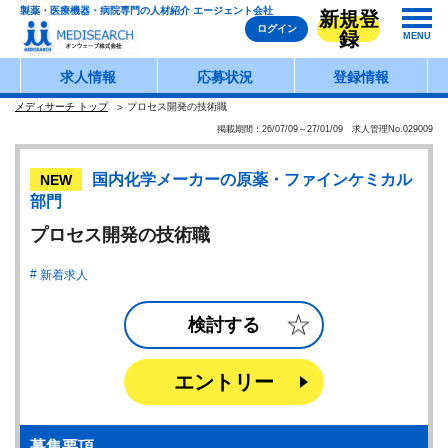
製薬・医療機器・病院専門の人材紹介 エージェント会社
新規登
ログイン
録
MENU
求人情報
応募状況
登録情報
メディサーチ トップ
プロセス開発の技術職
掲載期間：26/07/09～27/01/09 求人管理No.029009
国内化学メーカーの原薬・ファインケミカル
NEW
部門
プロセス開発の技術職
新着求人
検討する
エントリー
募集要項