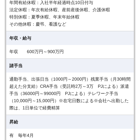
年間有給休暇：入社半年経過時点10日付与
法定休暇：年次有給休暇、産前産後休暇、介護休暇
特別休暇：夏季休暇、年末年始休暇
その他休暇：慶弔、看護など
年収・給与
年収 600万円～900万円
諸手当
通勤手当、出張日当（1000円～2000円）残業手当（月30時間
超えた分支給）CRA手当（受託時2万～3万 PJによる）派遣
手当（36000円～99000円 PJによる）テレワーク手当
（10,000円～15,000円）※在宅日数による※会社へ出勤した
際は、1日単位で経費精算
昇給
有 毎年4月