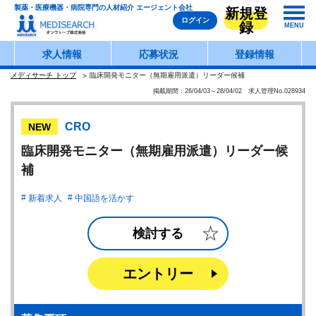
製薬・医療機器・病院専門の人材紹介 エージェント会社
新規登
ログイン
録
MENU
求人情報
応募状況
登録情報
メディサーチ トップ
臨床開発モニター（無期雇用派遣）リーダー候補
掲載期間：26/04/03～28/04/02 求人管理No.028934
CRO
NEW
臨床開発モニター（無期雇用派遣）リーダー候
補
新着求人
中国語を活かす
検討する
エントリー