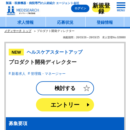
製薬・医療機器・病院専門の人材紹介 エージェント会社
新規登
ログイン
録
MENU
求人情報
応募状況
登録情報
メディサーチ トップ
プロダクト開発ディレクター
掲載期間：26/03/26～28/03/25 求人管理No.028880
ヘルスケアスタートアップ
NEW
プロダクト開発ディレクター
新着求人
管理職・マネージャー
検討する
エントリー
募集要項