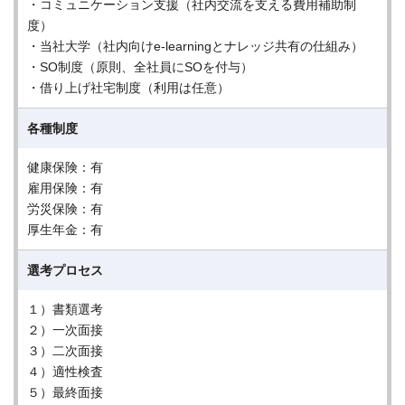
・コミュニケーション支援（社内交流を支える費用補助制
度）
・当社大学（社内向けe-learningとナレッジ共有の仕組み）
・SO制度（原則、全社員にSOを付与）
・借り上げ社宅制度（利用は任意）
各種制度
健康保険：有
雇用保険：有
労災保険：有
厚生年金：有
選考プロセス
１）書類選考
２）一次面接
３）二次面接
４）適性検査
５）最終面接