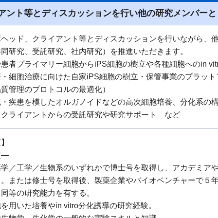
アント等とディスカッションを行い他の研究メンバーと
ボヘッド、クライアント等とディスカッションを行いながら、
共同研究、受託研究、社内研究）を推進いただきます。
患者プライマリー細胞からiPS細胞の樹立や各種細胞へのin vit
・細胞治療に向けた自家iPS細胞の樹立・保管事業のプラッ
品質管理のプロトコルの最適化）
織・疾患を模したオルガノイドなどの高次細胞培養、分化系の
、クライアントからの受託研究や研究サポート など
項】
須―
薬学／⼯学／生物系のいずれかで博⼠号を取得し、アカデミア
る。または修⼠号を取得後、製薬企業やバイオベンチャーで５
と同等の研究能力を有する。
を用いた培養やin vitro分化誘導の研究経験。