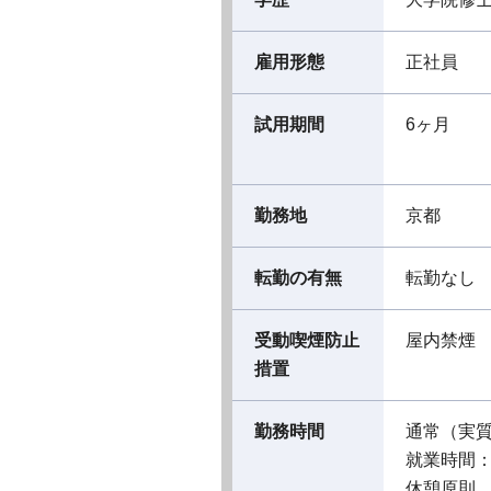
雇用形態
正社員
試用期間
6ヶ月
勤務地
京都
転勤の有無
転勤なし
受動喫煙防止
屋内禁煙
措置
勤務時間
通常（実
就業時間：09
休憩原則 