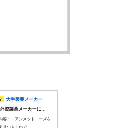
大手製薬メーカー
大手グループ企
W
NEW
外資製薬メーカーに…
フィールドメディカルス
内容：・アンメットニーズを
仕事内容：・ 担当領域の
え且つ人まねで…
STL(Scientif…