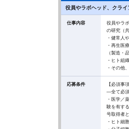
役員やラボヘッド、クライ
仕事内容
役員やラ
の研究（
・健常人や
・再生医療
（製造・
・ヒト組
・その他
応募条件
【必須事
―全て必
・医学／
験を有す
号取得者
・ヒト細胞