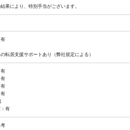
の結果により、特別手当がございます。
：有
への転居支援サポートあり（弊社規定による）
：有
：有
：有
：有
歳
度：有
選考