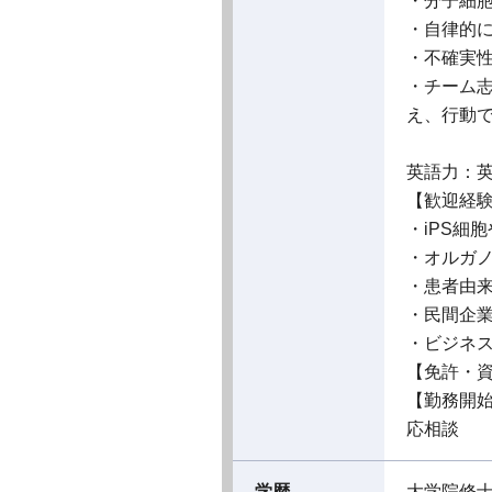
・分子細
・自律的
・不確実
・チーム
え、行動
英語力：
【歓迎経
・iPS細
・オルガ
・患者由来
・⺠間企
・ビジネ
【免許・
【勤務開
応相談
学歴
大学院修