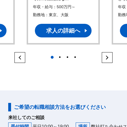
年収・給与：500万円～
年収
勤務地：東京、大阪
勤務
求人の詳細へ
1
2
3
4
ご希望の転職相談方法をお選びください
来社してのご相談
受付時間
平日10:00～19:00
場所
弊社打ち合わせ