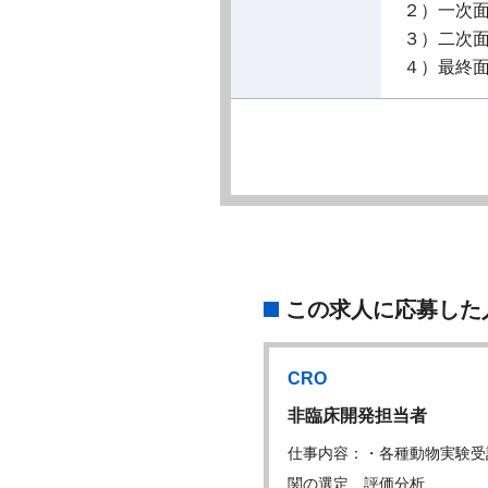
２）一次
３）二次
４）最終
この求人に応募した
医療機器メーカー
CRO
西地域も歓迎！】M…
非臨床開発担当者
容：The Medical
仕事内容：・各種動物実験受
nce…
関の選定、評価分析…