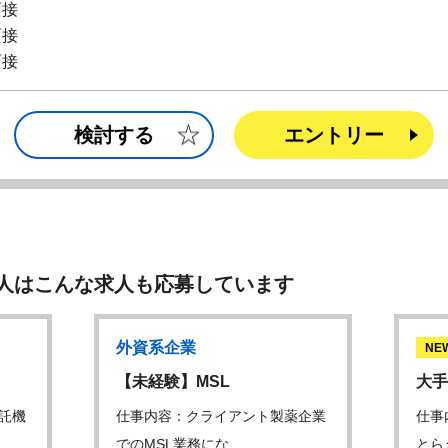
面接
面接
面接
検討する
エントリー
人はこんな求人も応募しています
外資系企業
NE
【未経験】MSL
大手
託機
仕事内容：クライアント製薬企業
仕事
でのMSL業務にな…
とら