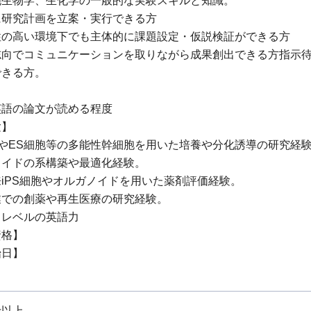
胞生物学、生化学の一般的な実験スキルと知識。
に研究計画を立案・実行できる方
性の高い環境下でも主体的に課題設定・仮説検証ができる方
志向でコミュニケーションを取りながら成果創出できる方指示
できる方。
英語の論文が読める程度
験】
胞やES細胞等の多能性幹細胞を用いた培養や分化誘導の研究経
ノイドの系構築や最適化経験。
iPS細胞やオルガノイドを用いた薬剤評価経験。
業での創薬や再生医療の研究経験。
スレベルの英語力
資格】
始日】
士以上