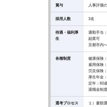
賞与
人事評価
採用人数
3名
待遇・福利厚
通勤手当
生
副業可
京都市内
各種制度
健康保険
雇用保険
労災保険
厚生年金
定年：60
退職金制
選考プロセス
１）書類