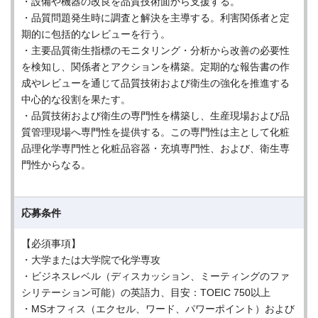
・設備や機器の改良を品質技術面から支援する。
・品質問題発生時に調査と解決を主導する。利害関係者と定
期的に包括的なレビューを行う。
・主要品質衛生指標のモニタリング・分析から改善の必要性
を検知し、関係者とアクションを構築。定期的な報告書の作
成やレビューを通じて品質技術および衛生の強化を推進する
中心的な役割を果たす。
・品質技術および衛生の専門性を構築し、生産現場および品
質管理現場へ専門性を提供する。この専門性は主として化粧
品理化学専門性と化粧品容器・充填専門性、および、衛生専
門性からなる。
応募条件
【必須事項】
・大学または大学院で化学専攻
・ビジネスレベル（ディスカッション、ミーティングのファ
シリテーション可能）の英語力、目安：TOEIC 750以上
・MSオフィス（エクセル、ワード、パワーポイント）および