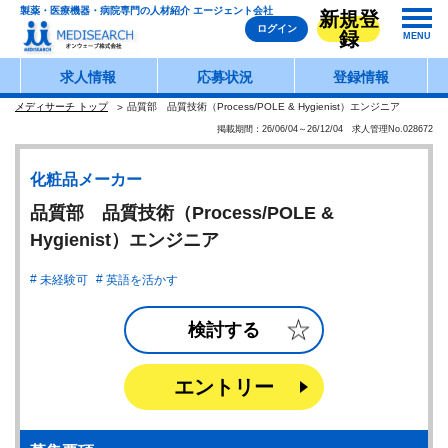
製薬・医療機器・病院専門の人材紹介 エージェント会社
新規登
ログイン
録
MENU
求人情報
応募状況
登録情報
メディサーチ トップ
品質部 品質技術（Process/POLE & Hygienist）エンジニア
掲載期間：26/06/04～26/12/04 求人管理No.028672
化粧品メーカー
品質部 品質技術（Process/POLE &
Hygienist）エンジニア
未経験可
英語を活かす
検討する
エントリー