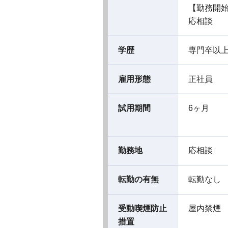
【勤務開
応相談
学歴
専門卒以
雇用形態
正社員
試用期間
6ヶ月
勤務地
応相談
転勤の有無
転勤なし
受動喫煙防止
屋内禁煙
措置