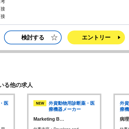
選考
面接
面接
検討する
エントリー
いる他の求人
・医
外資動物用診断薬・医
外資
NEW
療機器メーカー
療機
Marketing B…
病理