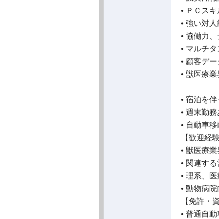
• ＰＣス
• 強い対
• 協働力
• マルチ
• 顧客デ
• 獣医療
• 宿泊を
• 週末勤
• 自動車移
【歓迎経
• 獣医療
• 関連す
• 理系、
• 動物病
【免許・
• 普通自