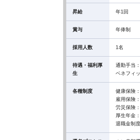
昇給
年1回
賞与
年俸制
採用人数
1名
待遇・福利厚
通勤手当
生
ベネフィ
各種制度
健康保険
雇用保険
労災保険
厚生年金
退職金制