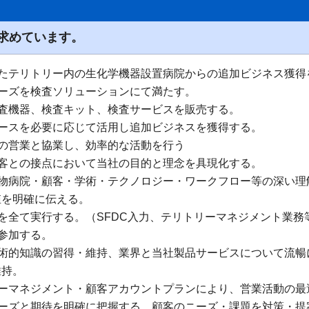
求めています。
れたテリトリー内の生化学機器設置病院からの追加ビジネス獲得
ニーズを検査ソリューションにて満たす。
検査機器、検査キット、検査サービスを販売する。
ソースを必要に応じて活用し追加ビジネスを獲得する。
業の営業と協業し、効率的な活動を行う
顧客との接点において当社の目的と理念を具現化する。
動物病院・顧客・学術・テクノロジー・ワークフロー等の深い
値を明確に伝える。
務を全て実行する。（SFDC入力、テリトリーマネジメント業務
に参加する。
技術的知識の習得・維持、業界と当社製品サービスについて流
維持。
リーマネジメント・顧客アカウントプランにより、営業活動の最
ニーズと期待を明確に把握する。顧客のニーズ・課題を対策・