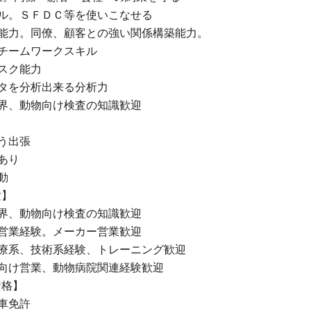
キル。ＳＦＤＣ等を使いこなせる
人能力。同僚、顧客との強い関係構築能力。
、チームワークスキル
タスク能力
ータを分析出来る分析力
業界、動物向け検査の知識歓迎
伴う出張
務あり
動
験】
業界、動物向け検査の知識歓迎
る営業経験。メーカー営業歓迎
医療系、技術系経験、トレーニング歓迎
院向け営業、動物病院関連経験歓迎
資格】
動車免許