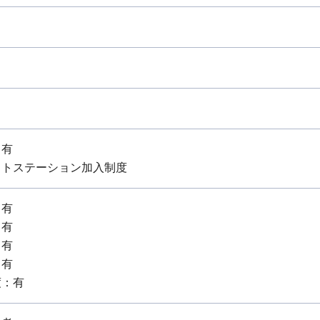
：有
ットステーション加入制度
：有
：有
：有
：有
度：有