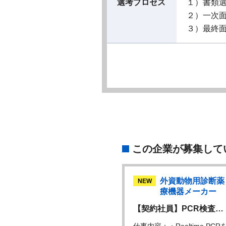
選考プロセス
１）書類
２）一次
３）最終
この企業が募集して
外資動物用診断薬・医
外資動物用診断薬
W
NEW
療機器メーカー
療機器メーカー
ニカルサポート ス…
【契約社員】PCR検査…