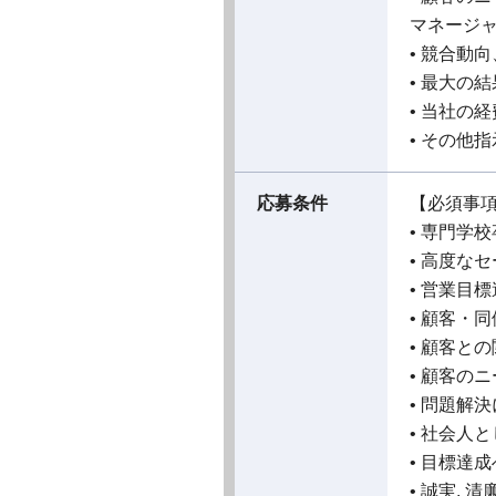
マネージ
• 競合動
• 最大の
• 当社の
• その他
応募条件
【必須事
• 専門学
• 高度な
• 営業目
• 顧客・
• 顧客と
• 顧客の
• 問題解
• 社会人
• 目標達
• 誠実,