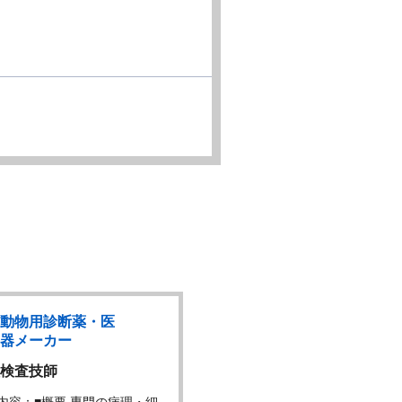
動物用診断薬・医
外資動物用診断
NEW
器メーカー
療機器メーカー
検査技師
テクニカルサポート ス…