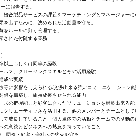
ャーに報告する。
向、競合製品サービスの課題をマーケティングとマネージャーに
結果を出すために、決められた活動量を守る。
経費をルールに則り管理する。
指示された付随する業務
項】
校卒以上もしくは同等の経験
セールス、クロージングスキルとその活用経験
標達成の実績
同僚等に影響を与えられる/交渉出来る強いコミュニケーション
の関係を構築し、維持成長させられる能力
ニーズの把握能力と顧客に合ったソリューションを構築出来る能
決にクリエーティブさを活用する、他のメンバーとチームとし
として成長していること。個人単体での活動とチームでの活動
成への意欲とビジネスへの熱意を持っていること
 清廉。同僚・顧客・会社への約束を守る