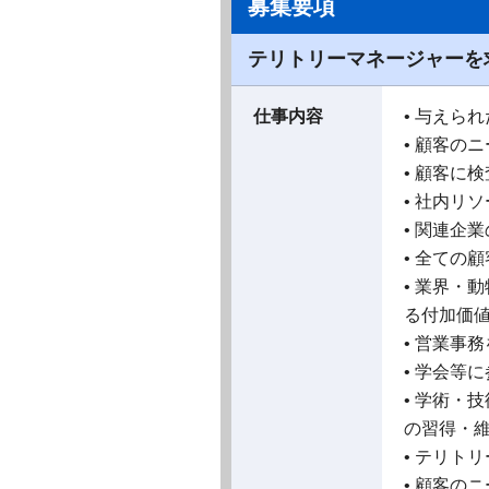
募集要項
テリトリーマネージャーを
仕事内容
• 与えら
• 顧客の
• 顧客に
• 社内リ
• 関連企
• 全ての
• 業界・
る付加価
• 営業事
• 学会等
• 学術・
の習得・
• テリト
• 顧客の