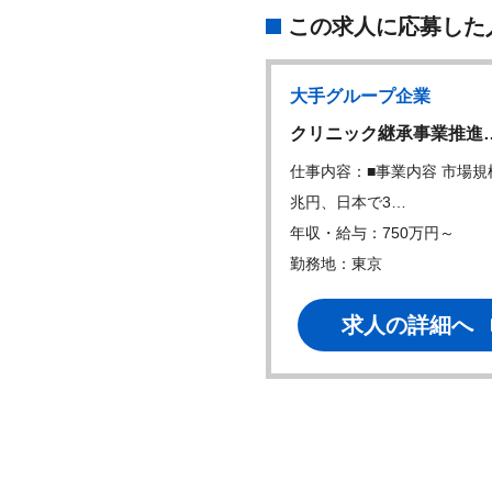
この求人に応募した
ィカル専門の広告
大手グループ企業
店
クリニック継承事業推進
ィカルコピーライター
仕事内容：■事業内容 市場規
内容：疾患領域や、臨床上の
兆円、日本で3…
的な知識、医療…
年収・給与：750万円～
・給与：700万円～
勤務地：東京
地：東京
求人の詳細へ
求人の詳細へ