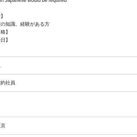
n Japanese would be required
験】
理の知識、経験がある方
資格】
始日】
上
契約社員
東京