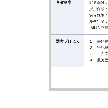
各種制度
健康保険
雇用保険
労災保険
厚生年金
退職金制
選考プロセス
１）書類
２）筆記
３）一次
４）最終