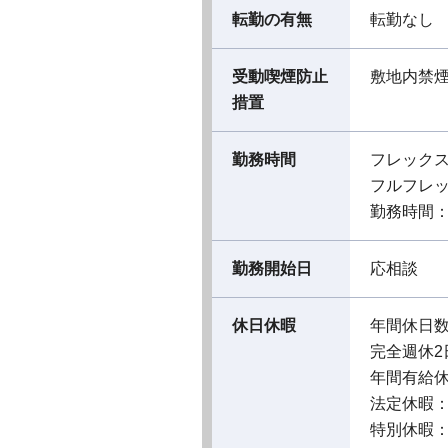
転勤の有無
転勤なし
受動喫煙防止
敷地内禁
措置
勤務時間
フレック
フルフレ
勤務時間：9:
勤務開始日
応相談
休日休暇
年間休日数
完全週休2
年間有給
法定休暇
特別休暇