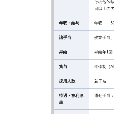
その他休暇
日以上の欠
年収・給与
年収 60
諸手当
残業手当
昇給
昇給年1回
賞与
年俸制（A
採用人数
若干名
待遇・福利厚
通勤手当
生