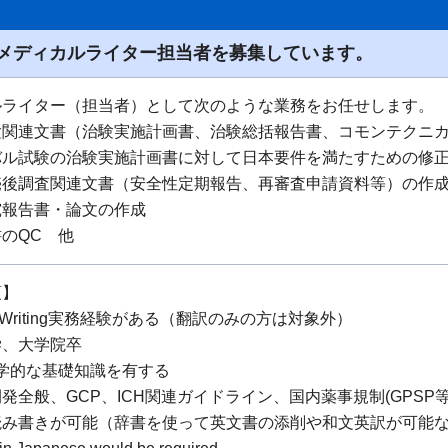
メディカルライター担当者を募集しています。
ルライター（担当者）として次のような業務をお任せします。
験関連文書（治験実施計画書、治験総括報告書、コモンテクニ
バル試験の治験実施計画書に対して日本要件を満たすための修
売後調査関連文書（安全性定期報告、再審査申請資料等）の作
究報告書・論文の作成
のQC 他
項】
al Writing実務経験がある（翻訳のみの方は対象外）
学、大学院卒
学的な基礎知識を有する
発全般、GCP、ICH関連ガイドライン、国内薬事規制(GPSP
読み書きが可能（辞書を使って英文書の添削や和文英訳が可能