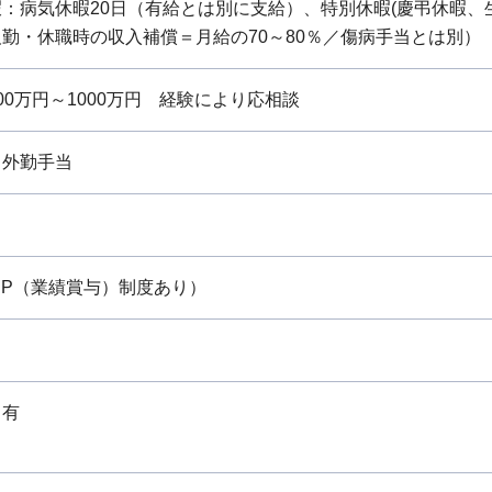
：病気休暇20日（有給とは別に支給）、特別休暇(慶弔休暇、生
勤・休職時の収入補償＝月給の70～80％／傷病手当とは別）
0万円～1000万円 経験により応相談
、外勤手当
IP（業績賞与）制度あり）
：有