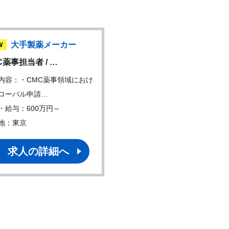
大手製薬メーカー
CRO
W
C薬事担当者 / …
非臨床開発担当者
内容：・CMC薬事領域におけ
仕事内容：・各種動物実験
ローバル申請…
関の選定、評価分析…
・給与：600万円～
年収・給与：500万円～
地：東京
勤務地：在宅勤務可
求人の詳細へ
求人の詳細へ