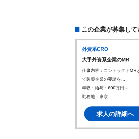
この企業が募集して
系CRO
外資系CRO
宅勤務】市販後医薬…
大手外資系企業のMR
内容： ・医療機関や一般から
仕事内容：コントラクトMR
い合わせに対…
て製薬企業の要請を…
・給与：400万円～
年収・給与：600万円～
地：在宅可、東京、他
勤務地：東京
求人の詳細へ
求人の詳細へ