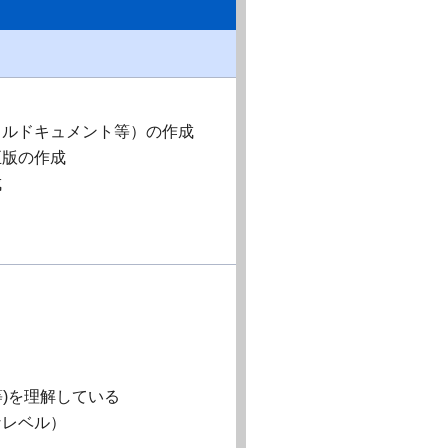
カルドキュメント等）の作成
正版の作成
成
等)を理解している
なレベル）