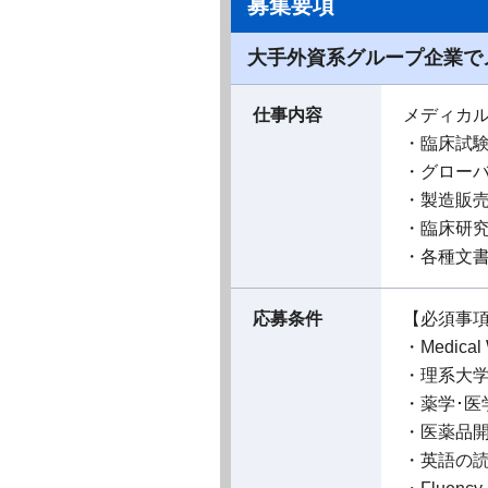
募集要項
大手外資系グループ企業で
仕事内容
メディカ
・臨床試
・グロー
・製造販
・臨床研
・各種文書
応募条件
【必須事
・Medic
・理系大
・薬学･医
・医薬品開
・英語の