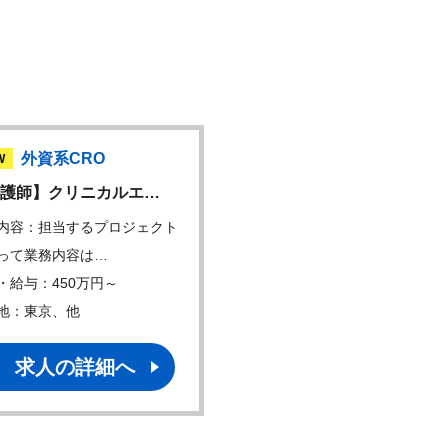
外資系CRO
外資系CRO
W
護師】クリニカルエ…
外資CROにてフィール…
内容：担当するプロジェクト
仕事内容：① 担当エリアの
って業務内容は…
マーケティング（…
・給与：450万円～
年収・給与：450万円～
地：東京、他
勤務地：東京、他
求人の詳細へ
求人の詳細へ