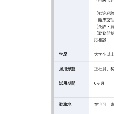
・Fluency i
【歓迎経
・臨床薬
【免許・
【勤務開
応相談
学歴
大学卒以
雇用形態
正社員、
試用期間
6ヶ月
勤務地
在宅可、