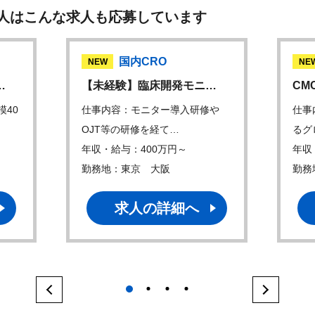
人はこんな求人も応募しています
国内CRO
NEW
NE
…
【未経験】臨床開発モニ…
CM
模40
仕事内容：モニター導入研修や
仕事
OJT等の研修を経て…
るグ
年収・給与：400万円～
年収
勤務地：東京 大阪
勤務
求人の詳細へ
1
2
3
4