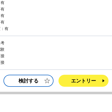
：有
：有
：有
：有
度：有
選考
試験
面接
面接
検討する
エントリー