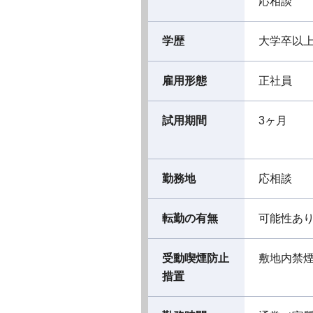
応相談
学歴
大学卒以
雇用形態
正社員
試用期間
3ヶ月
勤務地
応相談
転勤の有無
可能性あ
受動喫煙防止
敷地内禁
措置