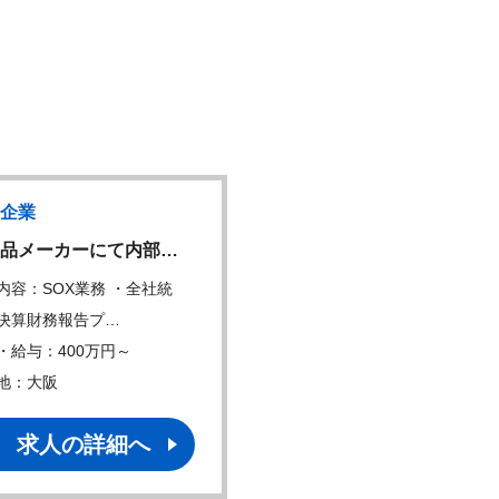
企業
上場企業
品メーカーにて内部…
【SCM/リーダー候補…
内容：SOX業務 ・全社統
仕事内容：購買,生産計画,在
決算財務報告プ…
理,物流,販売計…
・給与：400万円～
年収・給与：550万円～
地：大阪
勤務地：大阪
求人の詳細へ
求人の詳細へ