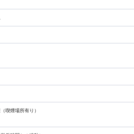
上
り
煙（喫煙場所有り）