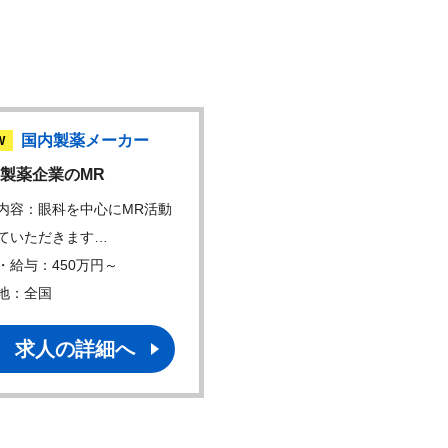
国内製薬メーカー
内資製薬メーカ
W
NEW
製薬企業のMR
【MR】オンコロジー（
内容：眼科を中心にMR活動
仕事内容：・新規抗がん剤
ていただきます…
関連製品（血液がん…
・給与：450万円～
年収・給与：500万円～
地：全国
勤務地：
求人の詳細へ
求人の詳細へ