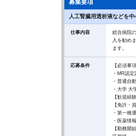
募集要項
人工腎臓用透析液などを中
仕事内容
総合病院の
入を勧め
ます。
応募条件
【必須事
・MR認定
・普通⾃
・⼤学 ⼤
【歓迎経
【免許・
・第⼀種
・医薬情
【勤務開