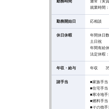
勤務時間
通常（実
就業時間：08
勤務開始日
応相談
休日休暇
年間休日数
土日祝
年間有給休
法定休暇
年収・給与
年収 35
諸手当
■家族手当：
■住宅手当
■寒冷地手
■燃料手当
■その他手