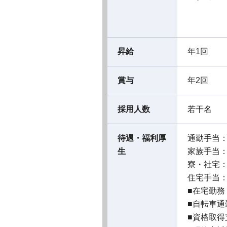
昇給
年1回
賞与
年2回
採用人数
若干名
待遇・福利厚
通勤手当
生
家族手当
寮・社宅
住宅手当
■在宅勤務
■自転車
■資格取