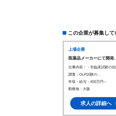
この企業が募集して
企業
上場企業
CM/リーダー候補…
医薬品メーカーにて開発
内容：購買,生産計画,在庫管
仕事内容：・非臨床試験の信
流,販売計…
調査：GLP試験の…
・給与：550万円～
年収・給与：400万円～
地：大阪
勤務地：大阪
求人の詳細へ
求人の詳細へ