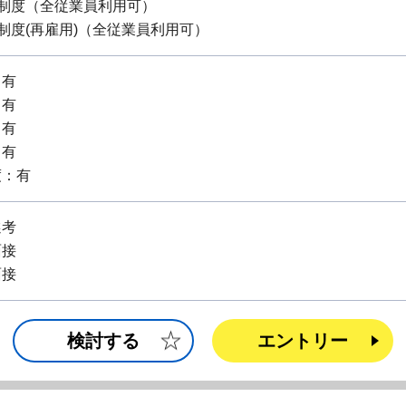
援制度（全従業員利用可）
制度(再雇用)（全従業員利用可）
：有
：有
：有
：有
度：有
選考
面接
面接
検討する
エントリー