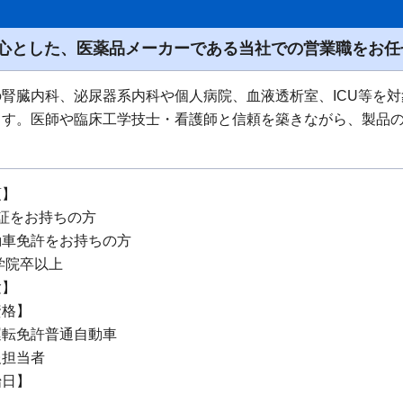
心とした、医薬品メーカーである当社での営業職をお任
腎臓内科、泌尿器系内科や個人病院、血液透析室、ICU等を
ます。医師や臨床工学技士・看護師と信頼を築きながら、製品
項】
証をお持ちの⽅
動⾞免許をお持ちの⽅
学院卒以上
験】
資格】
運転免許普通⾃動⾞
報担当者
始日】