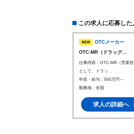
この求人に応募した
外資製薬メーカー
OTCメーカー
W
NEW
資MR】バイオ製剤…
OTC‐MR（ドラッグ…
内容：皮膚科領域にて、バイ
仕事内容：OTC‐MR（営業
剤の新薬MRを…
として、ドラッ…
・給与：700万円～
年収・給与：550万円～
地：
勤務地：全国
求人の詳細へ
求人の詳細へ