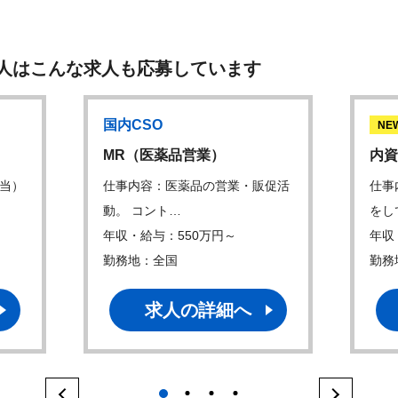
人はこんな求人も応募しています
国内CSO
NE
MR（医薬品営業）
内資
担当）
仕事内容：医薬品の営業・販促活
仕事
動。 コント…
をし
年収・給与：550万円～
年収
勤務地：全国
勤務
求人の詳細へ
1
2
3
4