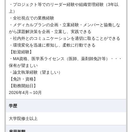
・プロジェクト等でのリーダー経験や組織管理経験（3年以
上）
・全社視点での業務経験
・メディカルプランの企画・立案経験・メンバーと協働しな
がら課題解決策を企画・立案し、実践できる
・社内外とのコミュニケーションを適切に取ることができる
・環境変化を迅速に察知し、柔軟に行動できる
【歓迎経験】
・MA資格、医学系ライセンス（医師、薬剤師免許等）・・・
保有が望ましい
・論文執筆経験（望ましい）
【免許・資格】
【勤務開始日】
2026年4月～10月
学歴
大学院修士以上
雇用形態